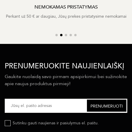
NEMOKAMAS PRISTATYMAS
Perkant už 50 € ar daugiau, Jūsų prekes pristatysime nemokamai
PRENUMERUOKITE NAUJIENLAIŠKĮ
Gaukite nuolaidą savo pirmam apsipirkimui bei sužinokite
apie naujus produktus pirmieji!
Sutinku gauti naujienas ir pasiulymus el. paštu.