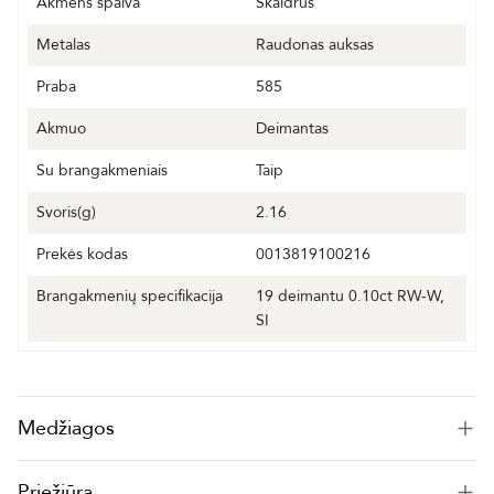
Akmens spalva
Skaidrus
Metalas
Raudonas auksas
Praba
585
Akmuo
Deimantas
Su brangakmeniais
Taip
Svoris(g)
2.16
Prekės kodas
0013819100216
Brangakmenių specifikacija
19 deimantu 0.10ct RW-W,
SI
Medžiagos
Priežiūra