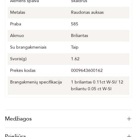
Akmens spalva
Skaidrus
Metalas
Raudonas auksas
Praba
585
Akmuo
Briliantas
Su brangakmeniais
Taip
Svoris(g)
1.62
Prekės kodas
0009643600162
Brangakmenių specifikacija
1 briliantas 0.11ct W-SI/ 12
briliantu 0.05 ct W-SI
Medžiagos
Priežiūra