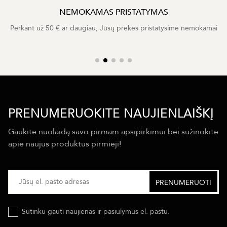
NEMOKAMAS PRISTATYMAS
Perkant už 50 € ar daugiau, Jūsų prekes pristatysime nemokamai
PRENUMERUOKITE NAUJIENLAIŠKĮ
Gaukite nuolaidą savo pirmam apsipirkimui bei sužinokite
apie naujus produktus pirmieji!
Sutinku gauti naujienas ir pasiulymus el. paštu.