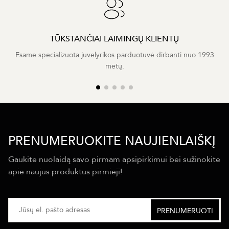
TŪKSTANČIAI LAIMINGŲ KLIENTŲ
Esame specializuota juvelyrikos parduotuvė dirbanti nuo 1993
metų.
PRENUMERUOKITE NAUJIENLAIŠKĮ
Gaukite nuolaidą savo pirmam apsipirkimui bei sužinokite
apie naujus produktus pirmieji!