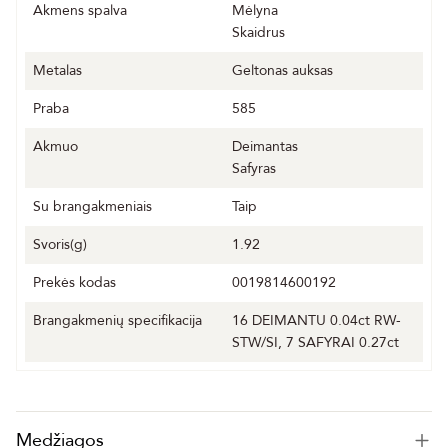
Akmens spalva
Mėlyna
Skaidrus
Metalas
Geltonas auksas
Praba
585
Akmuo
Deimantas
Safyras
Su brangakmeniais
Taip
Svoris(g)
1.92
Prekės kodas
0019814600192
Brangakmenių specifikacija
16 DEIMANTU 0.04ct RW-
STW/SI, 7 SAFYRAI 0.27ct
Medžiagos