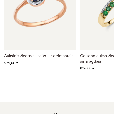
Auksinis žiedas su safyru ir deimantais
Geltono aukso žied
smaragdais
579,00 €
826,00 €