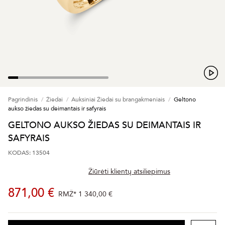
Pagrindinis
Žiedai
Auksiniai Žiedai su brangakmeniais
Geltono
aukso žiedas su deimantais ir safyrais
GELTONO AUKSO ŽIEDAS SU DEIMANTAIS IR
SAFYRAIS
KODAS: 13504
Žiūrėti klientų atsiliepimus
871,00 €
RMŽ*
1 340,00 €