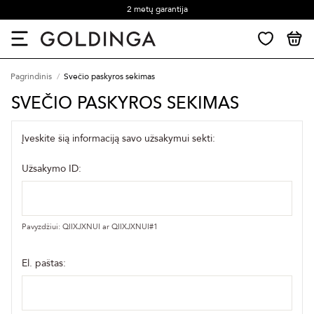
2 metų garantija
Pagrindinis
Svečio paskyros sekimas
SVEČIO PASKYROS SEKIMAS
Įveskite šią informaciją savo užsakymui sekti:
Užsakymo ID:
Pavyzdžiui: QIIXJXNUI ar QIIXJXNUI#1
El. paštas: