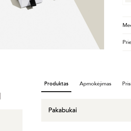
Me
Pri
Produktas
Apmokėjimas
Pri
I
Pakabukai