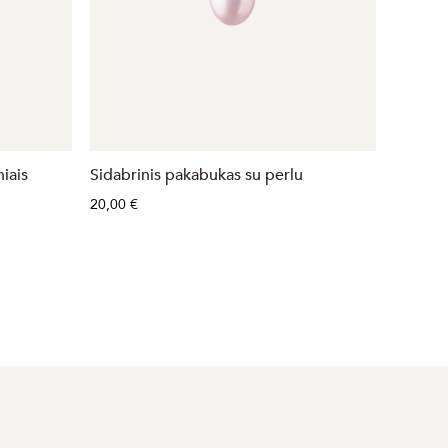
iais
Sidabrinis pakabukas su perlu
Sidabri
20,00 €
21,00 €