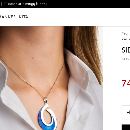
Tūkstančiai laimingų klientų
RANKĖS
KITA
Pagri
titan
SI
KODA
7