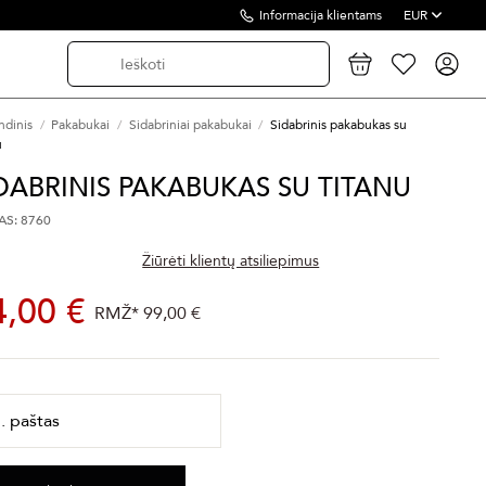
Informacija klientams
EUR
ndinis
Pakabukai
Sidabriniai pakabukai
Sidabrinis pakabukas su
u
DABRINIS PAKABUKAS SU TITANU
S: 8760
Žiūrėti klientų atsiliepimus
4,00 €
RMŽ*
99,00 €