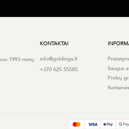
KONTAKTAI
INFORM
info@goldinga.lt
Pristaty
 nuo 1993 metų.
Saugus a
+370 625 55585
Prekių gr
Svetainė