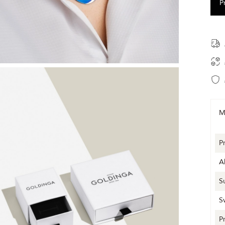
M
P
A
S
S
P