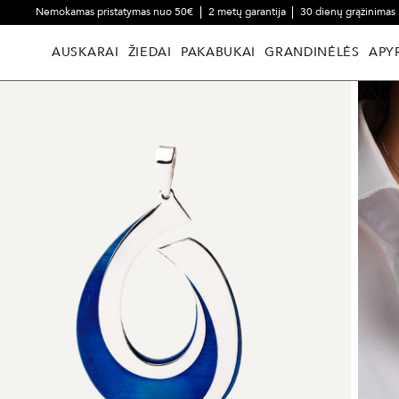
Nemokamas pristatymas nuo 50€
2 metų garantija
30 dienų grąžinimas
AUSKARAI
ŽIEDAI
PAKABUKAI
GRANDINĖLĖS
APY