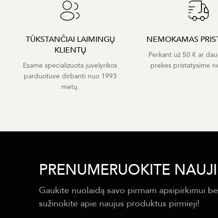
TŪKSTANČIAI LAIMINGŲ
NEMOKAMAS PRIS
KLIENTŲ
Perkant už 50 € ar dau
Esame specializuota juvelyrikos
prekes pristatysime 
parduotuvė dirbanti nuo 1993
metų.
PRENUMERUOKITE NAUJI
Gaukite nuolaidą savo pirmam apsipirkimui be
sužinokite apie naujus produktus pirmieji!