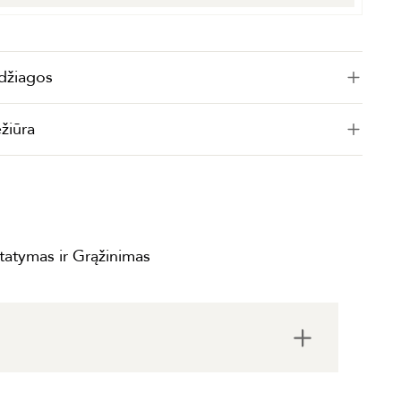
džiagos
ežiūra
statymas ir Grąžinimas