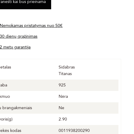
Nemokamas pristatymas nuo 50€
30 dienų grąžinimas
2 metų garantija
etalas
Sidabras
Titanas
raba
925
kmuo
Nėra
u brangakmeniais
Ne
voris(g)
2.90
rekės kodas
0011938200290