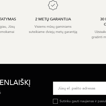
TATYMAS
2 METŲ GARANTIJA
30
giau, Jūsų
Visiems mūsų gaminiams
nemokamai
suteikiame dviejų metų garantiją
Užsisak
gražinti 
ENLAIŠKĮ
i
Sutinku gauti naujienas ir pasiu