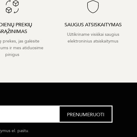
 DIENŲ PREKIŲ
SAUGUS ATSISKAITYMAS
GRĄŽINIMAS
Užtikriname visiškai saugius
ę prekes, jas galėsite
elektroninius atsiskaitymus
mums ir mes atiduosime
pinigus
lymus el. paštu.