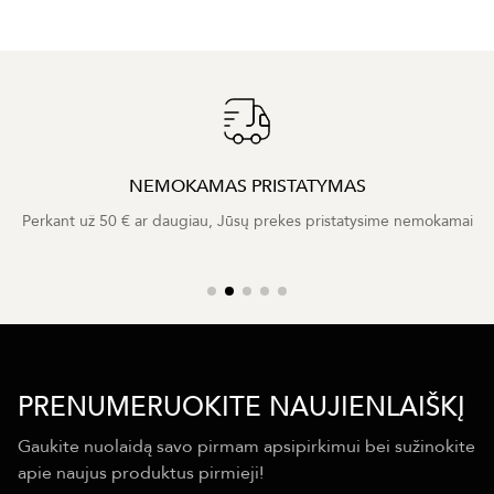
NEMOKAMAS PRISTATYMAS
Perkant už 50 € ar daugiau, Jūsų prekes pristatysime nemokamai
PRENUMERUOKITE NAUJIENLAIŠKĮ
Gaukite nuolaidą savo pirmam apsipirkimui bei sužinokite
apie naujus produktus pirmieji!