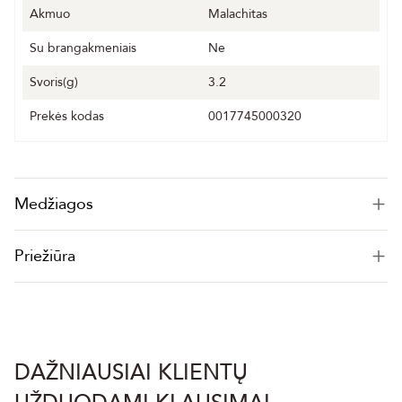
Akmuo
Malachitas
Su brangakmeniais
Ne
Svoris(g)
3.2
Prekės kodas
0017745000320
Medžiagos
Priežiūra
DAŽNIAUSIAI KLIENTŲ