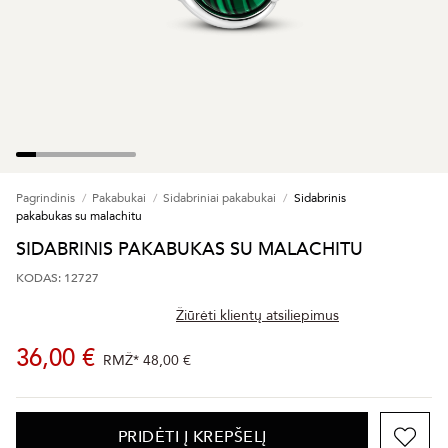
Pagrindinis
Pakabukai
Sidabriniai pakabukai
Sidabrinis
pakabukas su malachitu
SIDABRINIS PAKABUKAS SU MALACHITU
KODAS: 12727
Žiūrėti klientų atsiliepimus
36,00 €
RMŽ*
48,00 €
PRIDĖTI Į KREPŠELĮ