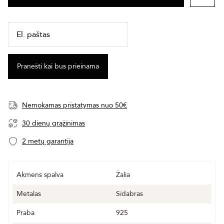
Nemokamas pristatymas nuo 50€
30 dienų grąžinimas
2 metų garantija
Akmens spalva
Žalia
Metalas
Sidabras
Praba
925