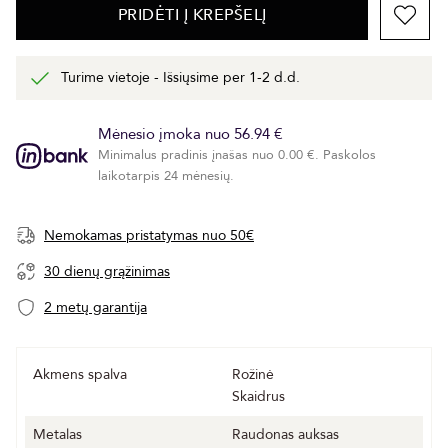
PRIDĖTI Į KREPŠELĮ
Turime vietoje - Išsiųsime per 1-2 d.d.
Mėnesio įmoka nuo 56.94 €
Minimalus pradinis įnašas nuo 0.00 €. Paskolos
laikotarpis 24 mėnesių.
Nemokamas pristatymas nuo 50€
30 dienų grąžinimas
2 metų garantija
Akmens spalva
Rožinė
Skaidrus
Metalas
Raudonas auksas