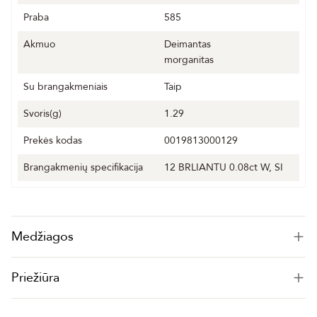
Praba
585
Akmuo
Deimantas
morganitas
Su brangakmeniais
Taip
Svoris(g)
1.29
Prekės kodas
0019813000129
Brangakmenių specifikacija
12 BRLIANTU 0.08ct W, SI
Medžiagos
Priežiūra