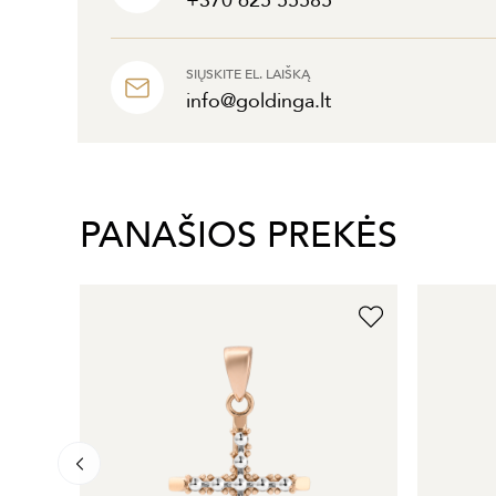
+370 625 55585
SIŲSKITE EL. LAIŠKĄ
info@goldinga.lt
PANAŠIOS PREKĖS