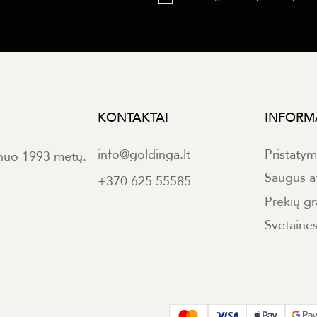
KONTAKTAI
INFORM
info@goldinga.lt
Pristaty
 nuo 1993 metų.
Saugus a
+370 625 55585
Prekių gr
Svetainė