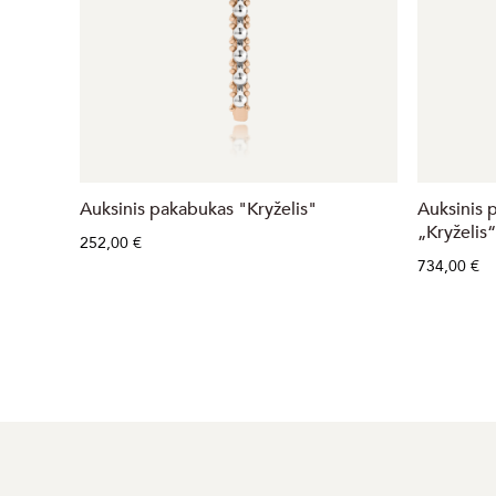
Auksinis pakabukas "Kryželis"
Auksinis 
„Kryželis“
252,00 €
734,00 €