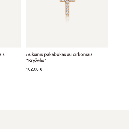
ais
Auksinis pakabukas su cirkoniais
Balto a
"Kryželis"
"Kryžel
102,00 €
1 024,0