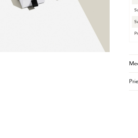
S
S
P
Me
Pri