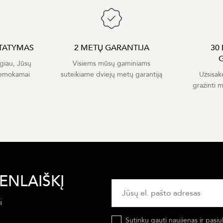
TATYMAS
2 METŲ GARANTIJA
30
giau, Jūsų
Visiems mūsų gaminiams
nemokamai
suteikiame dviejų metų garantiją
Užsisak
gražinti 
ENLAIŠKĮ
i
Sutinku gauti naujienas ir pasiu