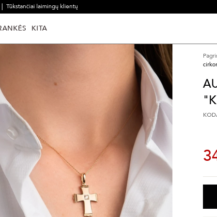
Tūkstančiai laimingų klientų
RANKĖS
KITA
Pagri
cirko
AU
"K
KODA
3