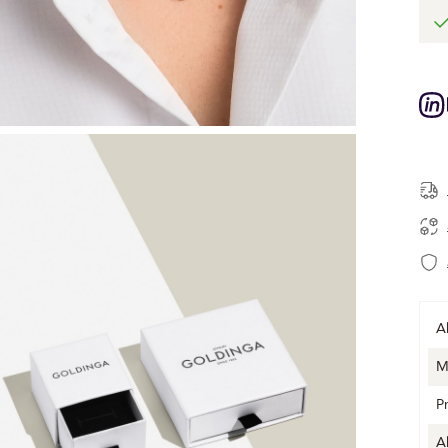
A
M
P
A