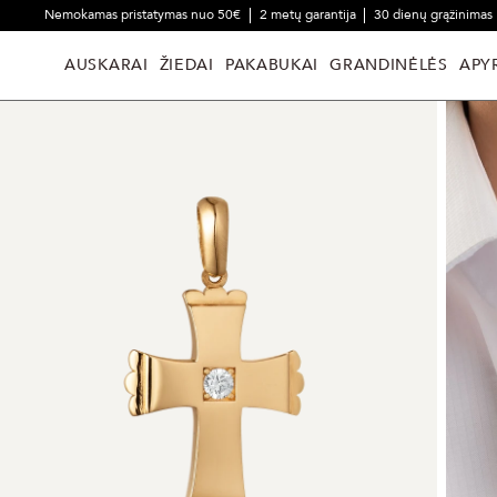
Nemokamas pristatymas nuo 50€
2 metų garantija
30 dienų grąžinimas
AUSKARAI
ŽIEDAI
PAKABUKAI
GRANDINĖLĖS
APY