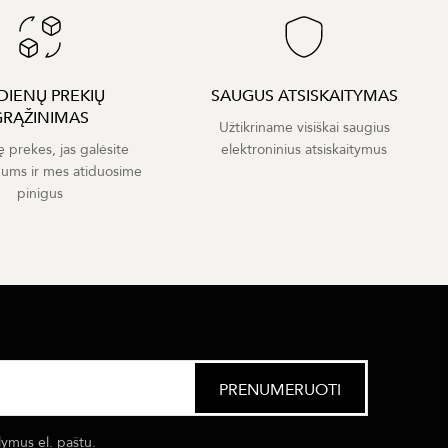
 DIENŲ PREKIŲ
SAUGUS ATSISKAITYMAS
GRĄŽINIMAS
Užtikriname visiškai saugius
ę prekes, jas galėsite
elektroninius atsiskaitymus
mums ir mes atiduosime
pinigus
lymus el. paštu.