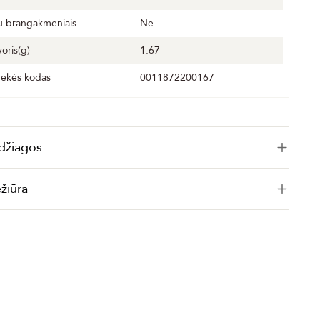
u brangakmeniais
Ne
voris(g)
1.67
rekės kodas
0011872200167
džiagos
ežiūra