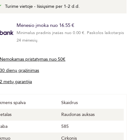
Turime vietoje - Išsiųsime per 1-2 d.d.
Mėnesio įmoka nuo 16.55 €
Minimalus pradinis įnašas nuo 0.00 €. Paskolos laikotarpis
24 mėnesių.
Nemokamas pristatymas nuo 50€
30 dienų grąžinimas
2 metų garantija
kmens spalva
Skaidrus
etalas
Raudonas auksas
raba
585
kmuo
Cirkonis