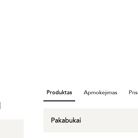
Produktas
Apmokėjimas
Pri
I
Pakabukai