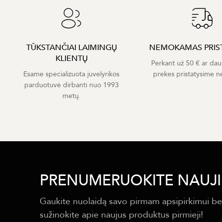
TŪKSTANČIAI LAIMINGŲ
NEMOKAMAS PRIS
KLIENTŲ
Perkant už 50 € ar dau
Esame specializuota juvelyrikos
prekes pristatysime 
parduotuvė dirbanti nuo 1993
metų.
PRENUMERUOKITE NAUJI
Gaukite nuolaidą savo pirmam apsipirkimui be
sužinokite apie naujus produktus pirmieji!