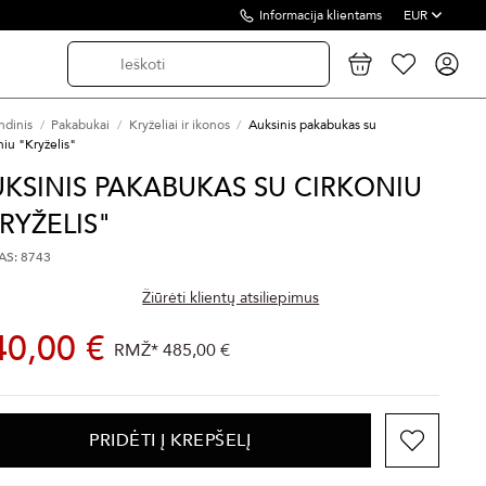
Informacija klientams
EUR
ndinis
Pakabukai
Kryželiai ir ikonos
Auksinis pakabukas su
niu "Kryželis"
KSINIS PAKABUKAS SU CIRKONIU
RYŽELIS"
S: 8743
Žiūrėti klientų atsiliepimus
40,00 €
RMŽ*
485,00 €
PRIDĖTI Į KREPŠELĮ