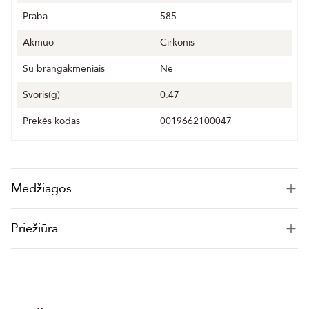
Praba
585
Akmuo
Cirkonis
Su brangakmeniais
Ne
Svoris(g)
0.47
Prekės kodas
0019662100047
Medžiagos
Priežiūra