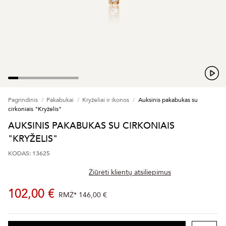
Pagrindinis
Pakabukai
Kryželiai ir ikonos
Auksinis pakabukas su
cirkoniais "Kryželis"
AUKSINIS PAKABUKAS SU CIRKONIAIS
"KRYŽELIS"
KODAS: 13625
Žiūrėti klientų atsiliepimus
102,00 €
RMŽ*
146,00 €