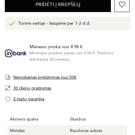
PRIDĖTI Į KREPŠELĮ
Turime vietoje - Išsiųsime per 1-2 d.d.
Mėnesio įmoka nuo 4.96 €
Minimalus pradinis įnašas nuo 0.00 €. Paskolos
laikotarpis 24 mėnesių.
Nemokamas pristatymas nuo 50€
30 dienų grąžinimas
2 metų garantija
Akmens spalva
Skaidrus
Metalas
Raudonas auksas