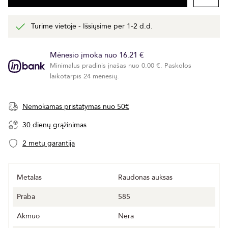
Turime vietoje - Išsiųsime per 1-2 d.d.
Mėnesio įmoka nuo 16.21 €
Minimalus pradinis įnašas nuo 0.00 €. Paskolos
laikotarpis 24 mėnesių.
Nemokamas pristatymas nuo 50€
30 dienų grąžinimas
2 metų garantija
Metalas
Raudonas auksas
Praba
585
Akmuo
Nėra