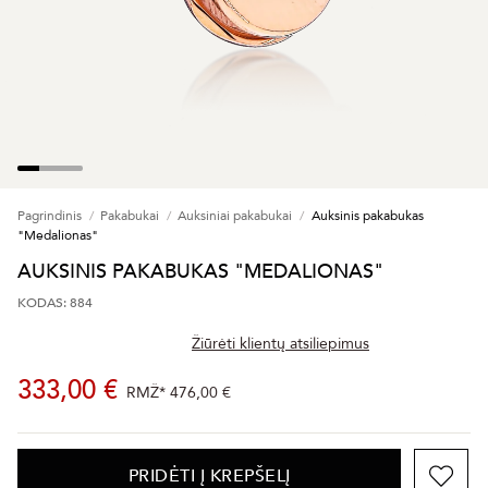
Pagrindinis
Pakabukai
Auksiniai pakabukai
Auksinis pakabukas
"Medalionas"
AUKSINIS PAKABUKAS "MEDALIONAS"
KODAS: 884
Žiūrėti klientų atsiliepimus
333,00 €
RMŽ*
476,00 €
PRIDĖTI Į KREPŠELĮ