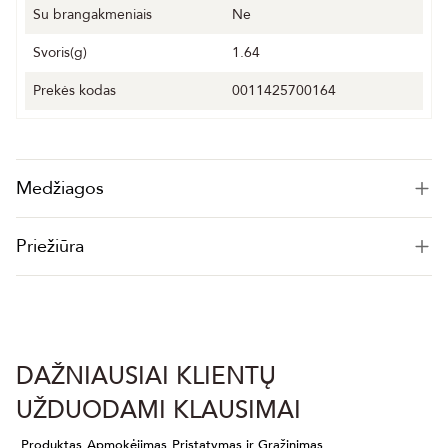
Su brangakmeniais
Ne
Svoris(g)
1.64
Prekės kodas
0011425700164
Medžiagos
Priežiūra
DAŽNIAUSIAI KLIENTŲ
UŽDUODAMI KLAUSIMAI
Produktas
Apmokėjimas
Pristatymas ir Grąžinimas