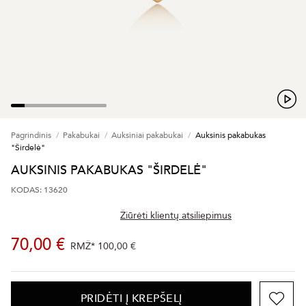
Pagrindinis
Pakabukai
Auksiniai pakabukai
Auksinis pakabukas
"Širdelė"
AUKSINIS PAKABUKAS "ŠIRDELĖ"
KODAS: 13620
Žiūrėti klientų atsiliepimus
70,00 €
RMŽ*
100,00 €
PRIDĖTI Į KREPŠELĮ