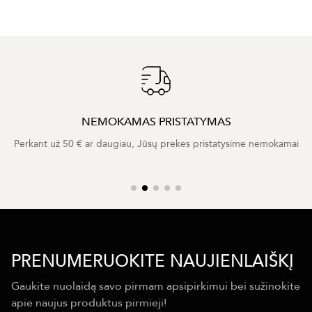
NEMOKAMAS PRISTATYMAS
Perkant už 50 € ar daugiau, Jūsų prekes pristatysime nemokamai
PRENUMERUOKITE NAUJIENLAIŠKĮ
Gaukite nuolaidą savo pirmam apsipirkimui bei sužinokite
apie naujus produktus pirmieji!