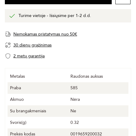
Turime vietoje - Išsiųsime per 1-2 d.d.
Nemokamas pristatymas nuo 50€
30 dienų grąžinimas
2 metų garantija
Metalas
Raudonas auksas
Praba
585
Akmuo
Nėra
Su brangakmeniais
Ne
Svoris(g)
0.32
Prekės kodas
0019659200032