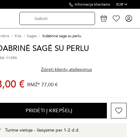
Informacija klientams
EUR
ndinis
Kita
Sagės
Sidabrinė sagė su perlu
DABRINĖ SAGĖ SU PERLU
S: 11390
Žiūrėti klientų atsiliepimus
8,00 €
RMŽ*
77,00 €
PRIDĖTI Į KREPŠELĮ
Turime vietoje - Išsiųsime per 1-2 d.d.