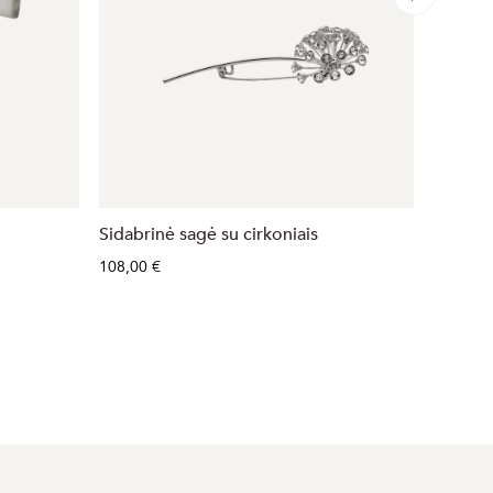
Sidabrinė sagė su cirkoniais
Sidabri
108,00 €
29,00 €