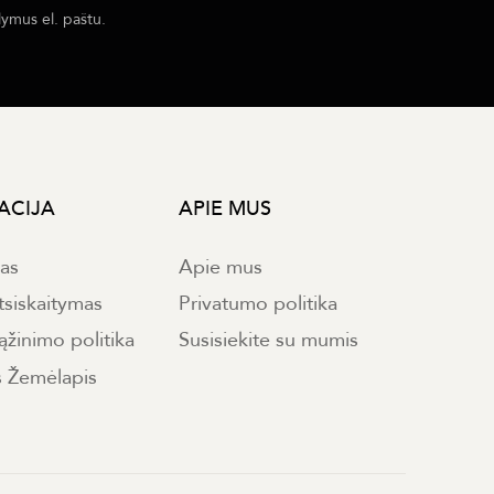
lymus el. paštu.
ACIJA
APIE MUS
mas
Apie mus
tsiskaitymas
Privatumo politika
ąžinimo politika
Susisiekite su mumis
s Žemėlapis