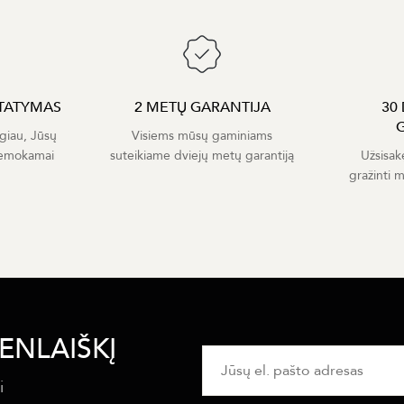
TATYMAS
2 METŲ GARANTIJA
30
giau, Jūsų
Visiems mūsų gaminiams
nemokamai
suteikiame dviejų metų garantiją
Užsisak
gražinti 
ENLAIŠKĮ
i