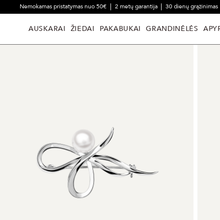
Nemokamas pristatymas nuo 50€
2 metų garantija
30 dienų grąžinimas
AUSKARAI
ŽIEDAI
PAKABUKAI
GRANDINĖLĖS
APY