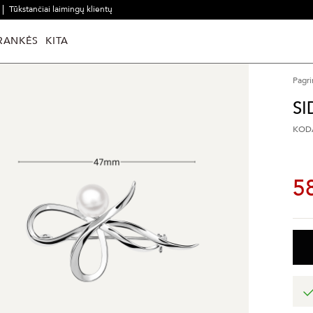
Tūkstančiai laimingų klientų
RANKĖS
KITA
Pagri
SI
KODA
5