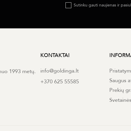
Sutinku gauti naujienas ir pasiu
KONTAKTAI
INFORM
info@goldinga.lt
Pristaty
 nuo 1993 metų.
Saugus a
+370 625 55585
Prekių gr
Svetainė