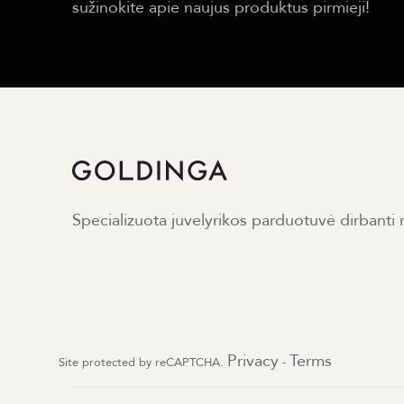
sužinokite apie naujus produktus pirmieji!
Specializuota juvelyrikos parduotuvė dirbanti
Privacy
Terms
Site protected by reCAPTCHA.
-