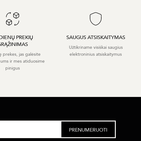
 DIENŲ PREKIŲ
SAUGUS ATSISKAITYMAS
GRĄŽINIMAS
Užtikriname visiškai saugius
ę prekes, jas galėsite
elektroninius atsiskaitymus
mums ir mes atiduosime
pinigus