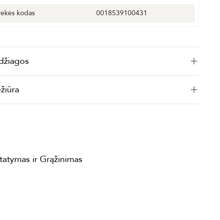
rekės kodas
0018539100431
džiagos
ežiūra
statymas ir Grąžinimas