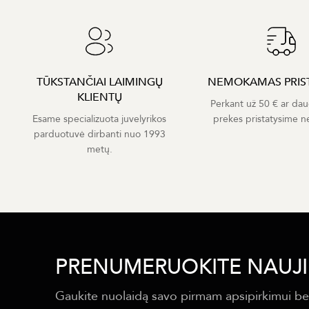
TŪKSTANČIAI LAIMINGŲ
NEMOKAMAS PRIS
KLIENTŲ
Perkant už 50 € ar dau
Esame specializuota juvelyrikos
prekes pristatysime 
parduotuvė dirbanti nuo 1993
metų.
PRENUMERUOKITE NAUJI
Gaukite nuolaidą savo pirmam apsipirkimui be