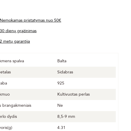
Nemokamas pristatymas nuo 50€
30 dienų grąžinimas
2 metų garantija
kmens spalva
Balta
etalas
Sidabras
raba
925
kmuo
Kultivuotas perlas
u brangakmeniais
Ne
erlo dydis
8,5-9 mm
voris(g)
4.31