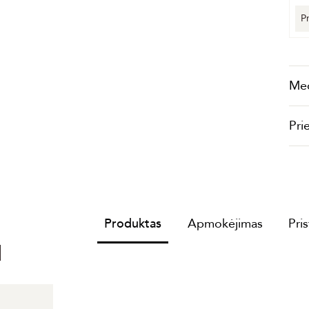
P
Me
Pri
Produktas
Apmokėjimas
Pri
I