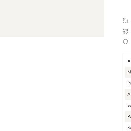
A
M
P
A
S
P
S