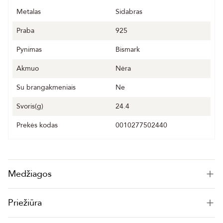
Metalas
Sidabras
Praba
925
Pynimas
Bismark
Akmuo
Nėra
Su brangakmeniais
Ne
Svoris(g)
24.4
Prekės kodas
0010277502440
Medžiagos
Priežiūra