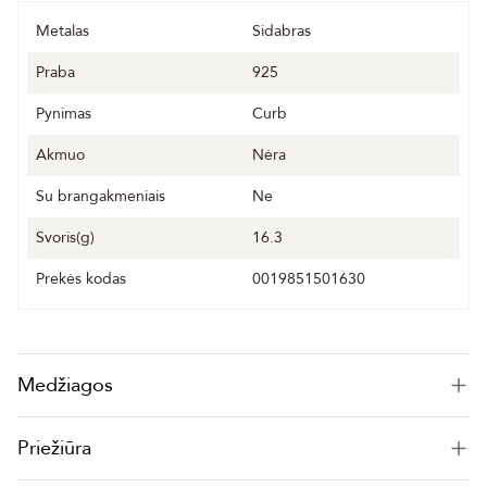
Metalas
Sidabras
Praba
925
Pynimas
Curb
Akmuo
Nėra
Su brangakmeniais
Ne
Svoris(g)
16.3
Prekės kodas
0019851501630
Medžiagos
Priežiūra