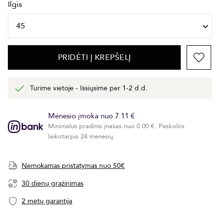
Ilgis
PRIDĖTI Į KREPŠELĮ
Turime vietoje - Išsiųsime per 1-2 d.d.
Mėnesio įmoka nuo 7.11 €
Minimalus pradinis įnašas nuo 0.00 €. Paskolos
laikotarpis 24 mėnesių.
Nemokamas pristatymas nuo 50€
30 dienų grąžinimas
2 metų garantija