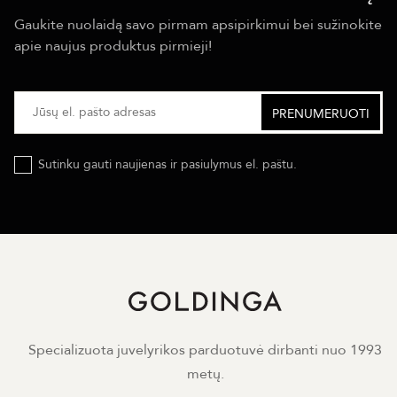
Gaukite nuolaidą savo pirmam apsipirkimui bei sužinokite
apie naujus produktus pirmieji!
Sutinku gauti naujienas ir pasiulymus el. paštu.
Specializuota juvelyrikos parduotuvė dirbanti nuo 1993
metų.