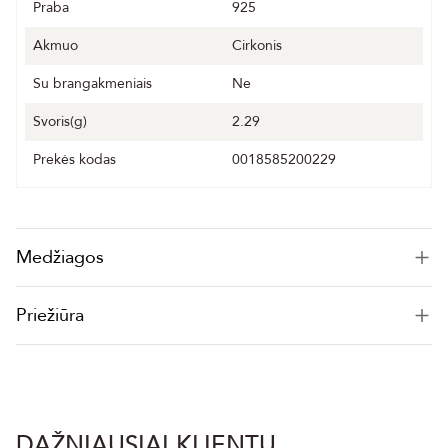
Praba
925
Akmuo
Cirkonis
Su brangakmeniais
Ne
Svoris(g)
2.29
Prekės kodas
0018585200229
Medžiagos
Priežiūra
DAŽNIAUSIAI KLIENTŲ