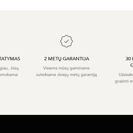
TATYMAS
2 METŲ GARANTIJA
30
giau, Jūsų
Visiems mūsų gaminiams
nemokamai
suteikiame dviejų metų garantiją
Užsisak
gražinti 