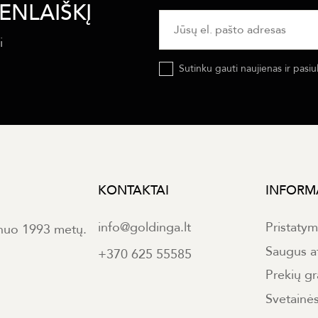
ENLAIŠKĮ
i
Sutinku gauti naujienas ir pasiu
KONTAKTAI
INFORM
info@goldinga.lt
Pristaty
 nuo 1993 metų.
Saugus a
+370 625 55585
Prekių gr
Svetainė