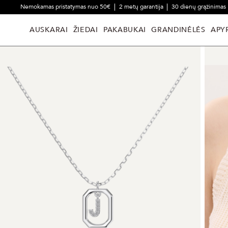
Nemokamas pristatymas nuo 50€
2 metų garantija
30 dienų grąžinimas
AUSKARAI
ŽIEDAI
PAKABUKAI
GRANDINĖLĖS
APY