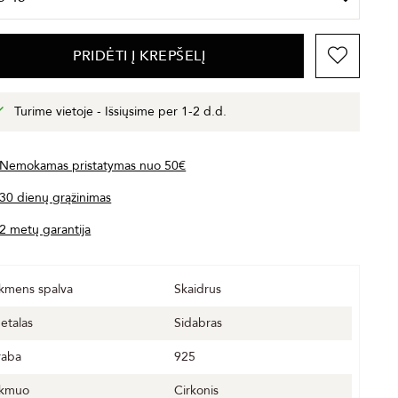
PRIDĖTI Į KREPŠELĮ
Turime vietoje - Išsiųsime per 1-2 d.d.
Nemokamas pristatymas nuo 50€
30 dienų grąžinimas
2 metų garantija
kmens spalva
Skaidrus
etalas
Sidabras
raba
925
kmuo
Cirkonis