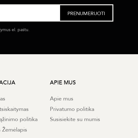
lymus el. paštu.
ACIJA
APIE MUS
mas
Apie mus
tsiskaitymas
Privatumo politika
ąžinimo politika
Susisiekite su mumis
s Žemėlapis