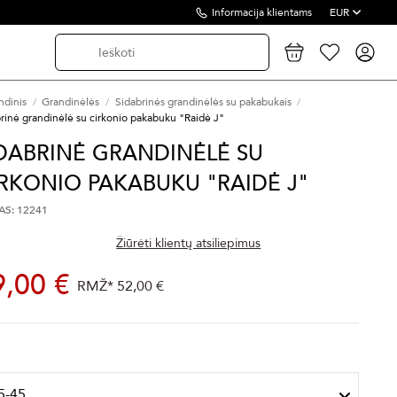
Informacija klientams
EUR
ndinis
Grandinėlės
Sidabrinės grandinėlės su pakabukais
rinė grandinėlė su cirkonio pakabuku "Raidė J"
DABRINĖ GRANDINĖLĖ SU
RKONIO PAKABUKU "RAIDĖ J"
S: 12241
Žiūrėti klientų atsiliepimus
9,00 €
RMŽ*
52,00 €
s