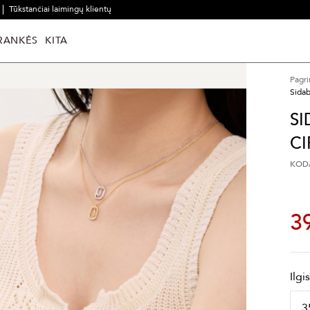
Tūkstančiai laimingų klientų
RANKĖS
KITA
Pagri
Sidab
SI
CI
KODA
3
Ilgi