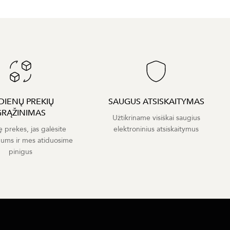
 DIENŲ PREKIŲ
SAUGUS ATSISKAITYMAS
GRĄŽINIMAS
Užtikriname visiškai saugius
ę prekes, jas galėsite
elektroninius atsiskaitymus
mums ir mes atiduosime
pinigus