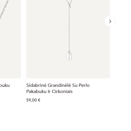
abuku
Sidabrinė Grandinėlė Su Perlo
Sidabri
Pakabuku Ir Cirkoniais
Pakabu
59,00 €
33,00 €