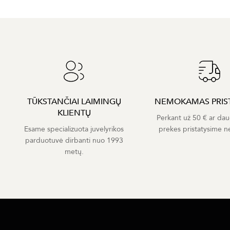
TŪKSTANČIAI LAIMINGŲ
NEMOKAMAS PRIS
KLIENTŲ
Perkant už 50 € ar dau
Esame specializuota juvelyrikos
prekes pristatysime 
parduotuvė dirbanti nuo 1993
metų.