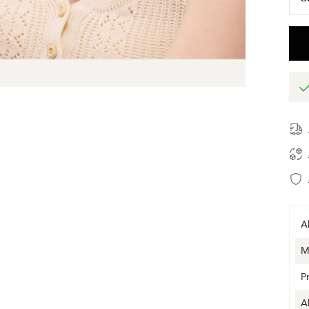
A
M
P
A