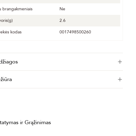
u brangakmeniais
Ne
voris(g)
2.6
rekės kodas
0017498500260
džiagos
ežiūra
statymas ir Grąžinimas