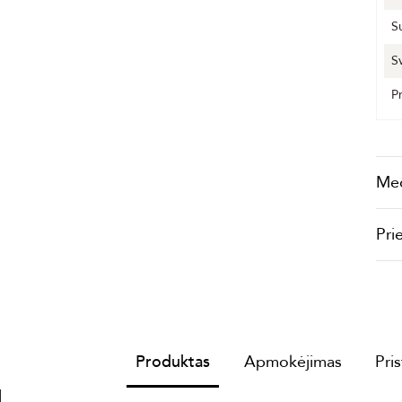
S
S
P
Me
Pri
Produktas
Apmokėjimas
Pri
I