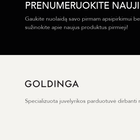
PRENUMERUOKITE NAUJI
Gaukite nuolaidą savo pirmam apsipirkimui be
sužinokite apie naujus produktus pirmieji!
Specializuota juvelyrikos parduotuvė dirbanti