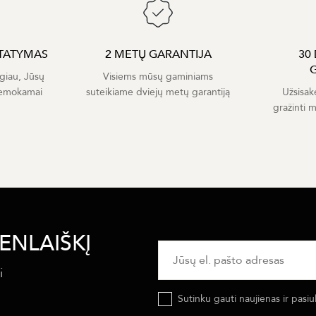
TATYMAS
2 METŲ GARANTIJA
30
giau, Jūsų
Visiems mūsų gaminiams
nemokamai
suteikiame dviejų metų garantiją
Užsisak
gražinti 
ENLAIŠKĮ
i
Sutinku gauti naujienas ir pasiu