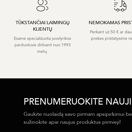
TŪKSTANČIAI LAIMINGŲ
NEMOKAMAS PRIS
KLIENTŲ
Perkant už 50 € ar dau
Esame specializuota juvelyrikos
prekes pristatysime 
parduotuvė dirbanti nuo 1993
metų.
PRENUMERUOKITE NAUJI
Gaukite nuolaidą savo pirmam apsipirkimui be
sužinokite apie naujus produktus pirmieji!