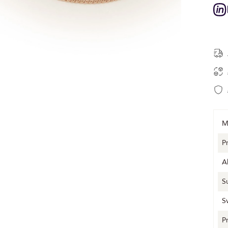
M
P
A
S
S
P