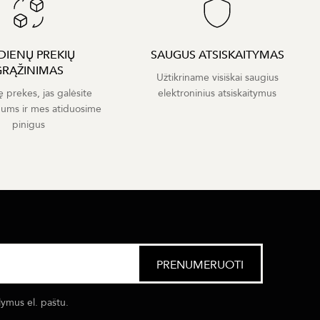
 DIENŲ PREKIŲ
SAUGUS ATSISKAITYMAS
GRĄŽINIMAS
Užtikriname visiškai saugius
ę prekes, jas galėsite
elektroninius atsiskaitymus
mums ir mes atiduosime
pinigus
lymus el. paštu.