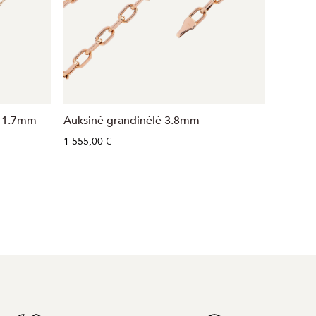
" 1.7mm
Auksinė grandinėlė 3.8mm
Auksin
1 555,00 €
714,00 