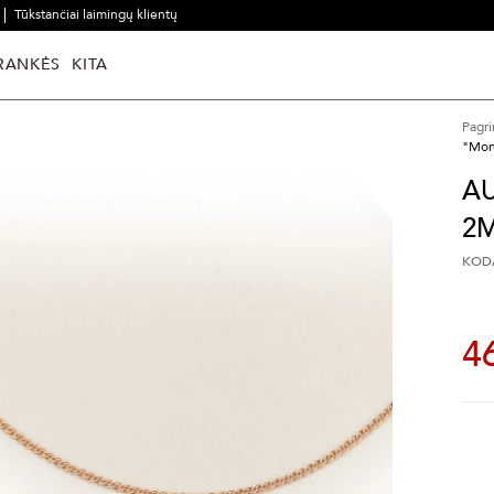
Tūkstančiai laimingų klientų
RANKĖS
KITA
Pagri
"Mon
A
2
KODA
4