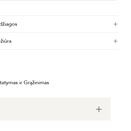
džiagos
ežiūra
statymas ir Grąžinimas