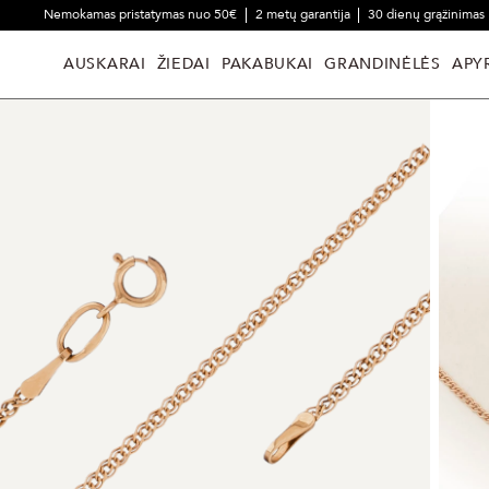
Nemokamas pristatymas nuo 50€
2 metų garantija
30 dienų grąžinimas
AUSKARAI
ŽIEDAI
PAKABUKAI
GRANDINĖLĖS
APY