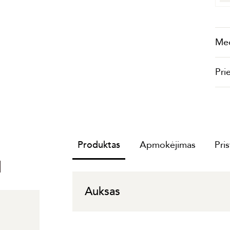
Me
Pri
Produktas
Apmokėjimas
Pri
I
Auksas