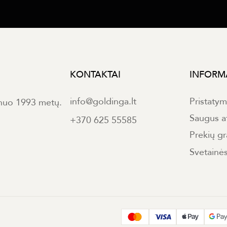
KONTAKTAI
INFORM
info@goldinga.lt
Pristaty
 nuo 1993 metų.
Saugus a
+370 625 55585
Prekių gr
Svetainė