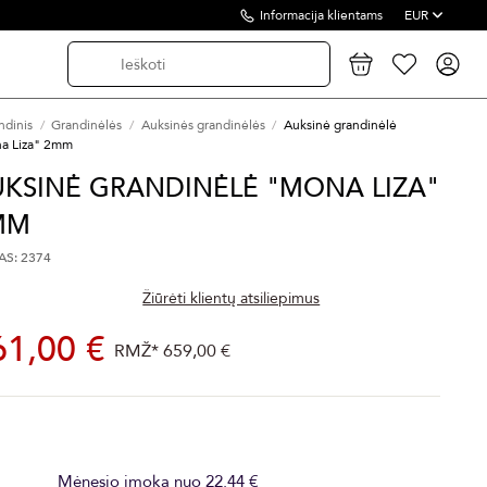
Informacija klientams
EUR
ndinis
Grandinėlės
Auksinės grandinėlės
Auksinė grandinėlė
a Liza" 2mm
UKSINĖ GRANDINĖLĖ "MONA LIZA"
MM
S: 2374
Žiūrėti klientų atsiliepimus
61,00 €
RMŽ*
659,00 €
Mėnesio įmoka nuo 22.44 €