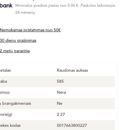
Minimalus pradinis įnašas nuo 0.00 €. Paskolos laikotarpis
24 mėnesių.
Nemokamas pristatymas nuo 50€
30 dienų grąžinimas
2 metų garantija
etalas
Raudonas auksas
raba
585
kmuo
Nėra
u brangakmeniais
Ne
voris(g)
2.27
rekės kodas
0017663800227