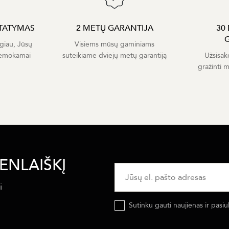
TATYMAS
2 METŲ GARANTIJA
30
giau, Jūsų
Visiems mūsų gaminiams
nemokamai
suteikiame dviejų metų garantiją
Užsisak
gražinti 
ENLAIŠKĮ
i
Sutinku gauti naujienas ir pasiu