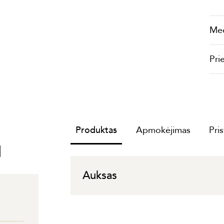
Me
Pri
Produktas
Apmokėjimas
Pri
I
Auksas