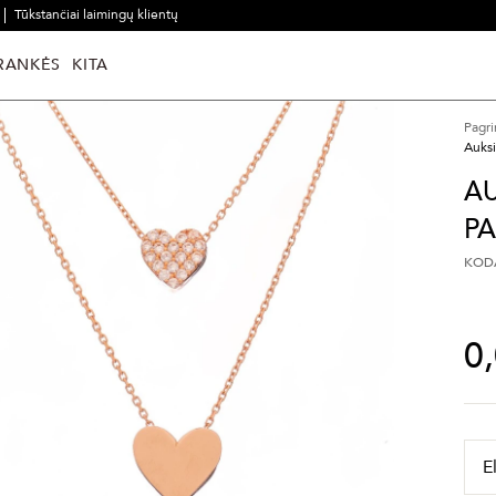
Tūkstančiai laimingų klientų
RANKĖS
KITA
Pagri
Auks
A
P
KODA
0