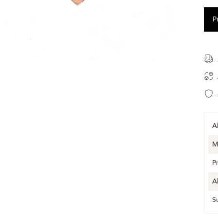
A
M
P
A
S