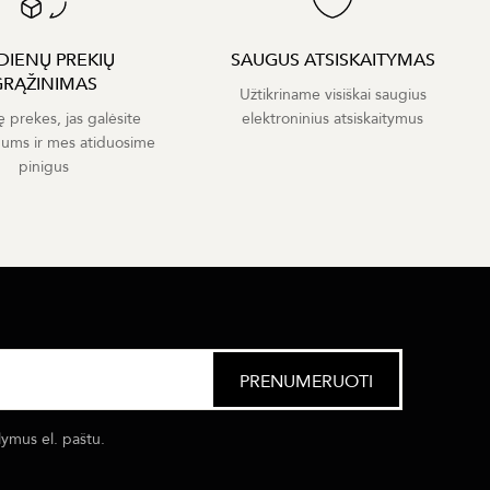
 DIENŲ PREKIŲ
SAUGUS ATSISKAITYMAS
GRĄŽINIMAS
Užtikriname visiškai saugius
ę prekes, jas galėsite
elektroninius atsiskaitymus
mums ir mes atiduosime
pinigus
lymus el. paštu.