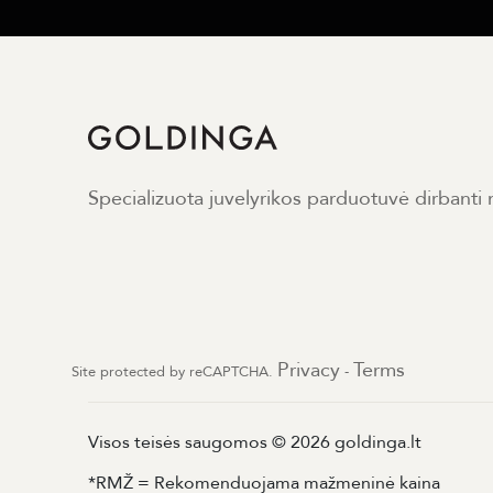
Specializuota juvelyrikos parduotuvė dirbanti
Privacy
Terms
Site protected by reCAPTCHA.
-
Visos teisės saugomos © 2026 goldinga.lt
*RMŽ = Rekomenduojama mažmeninė kaina