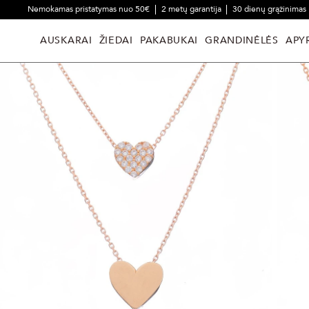
Nemokamas pristatymas nuo 50€
2 metų garantija
30 dienų grąžinimas
AUSKARAI
ŽIEDAI
PAKABUKAI
GRANDINĖLĖS
APY