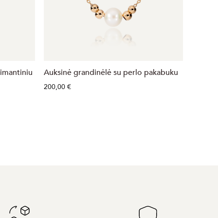
imantiniu
Auksinė grandinėlė su perlo pakabuku
Auksinė
pakabuk
200,00 €
391,00 