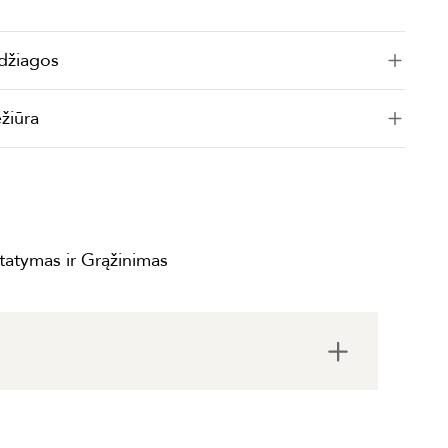
džiagos
ežiūra
statymas ir Grąžinimas