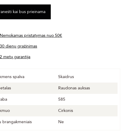
Nemokamas pristatymas nuo 50€
30 dienų grąžinimas
2 metų garantija
kmens spalva
Skaidrus
etalas
Raudonas auksas
raba
585
kmuo
Cirkonis
u brangakmeniais
Ne