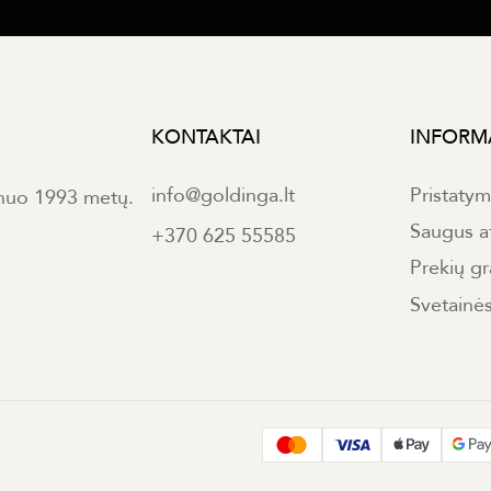
KONTAKTAI
INFORM
info@goldinga.lt
Pristaty
 nuo 1993 metų.
Saugus a
+370 625 55585
Prekių gr
Svetainė