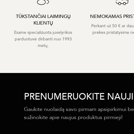
TŪKSTANČIAI LAIMINGŲ
NEMOKAMAS PRIS
KLIENTŲ
Perkant už 50 € ar dau
Esame specializuota juvelyrikos
prekes pristatysime 
parduotuvė dirbanti nuo 1993
metų.
PRENUMERUOKITE NAUJI
Gaukite nuolaidą savo pirmam apsipirkimui be
sužinokite apie naujus produktus pirmieji!