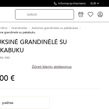
Informacija klientams
EUR
ndinis
Grandinėlės
Auksinės grandinėlės su pakabukais
inė grandinėlė su pakabuku
UKSINĖ GRANDINĖLĖ SU
AKABUKU
S: 940
Žiūrėti klientų atsiliepimus
,00 €