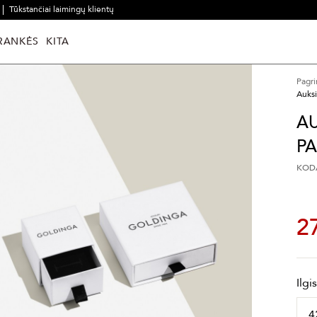
Tūkstančiai laimingų klientų
RANKĖS
KITA
Pagri
Auks
A
P
KODA
2
Ilgi