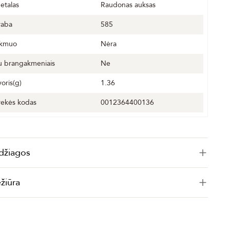
etalas
Raudonas auksas
raba
585
kmuo
Nėra
u brangakmeniais
Ne
voris(g)
1.36
rekės kodas
0012364400136
džiagos
ežiūra