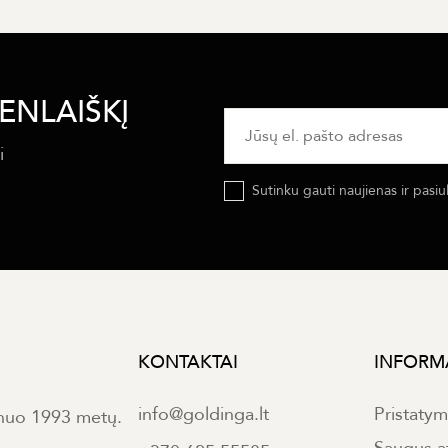
ENLAIŠKĮ
i
Sutinku gauti naujienas ir pasiu
KONTAKTAI
INFORM
info@goldinga.lt
Pristaty
 nuo 1993 metų.