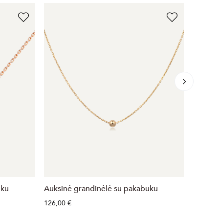
uku
Auksinė grandinėlė su pakabuku
Auksinė
Pakabu
126,00 €
628,00 