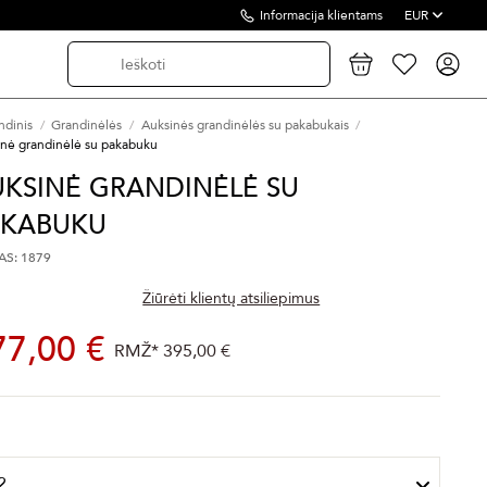
Informacija klientams
EUR
ndinis
Grandinėlės
Auksinės grandinėlės su pakabukais
inė grandinėlė su pakabuku
UKSINĖ GRANDINĖLĖ SU
AKABUKU
S: 1879
Žiūrėti klientų atsiliepimus
77,00 €
RMŽ*
395,00 €
s