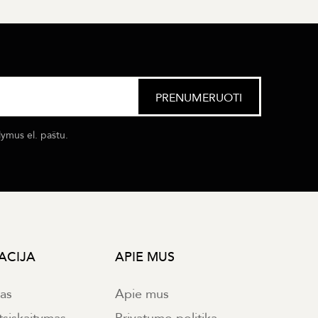
lymus el. paštu.
ACIJA
APIE MUS
mas
Apie mus