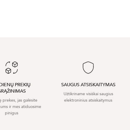
 DIENŲ PREKIŲ
SAUGUS ATSISKAITYMAS
GRĄŽINIMAS
Užtikriname visiškai saugius
ę prekes, jas galėsite
elektroninius atsiskaitymus
mums ir mes atiduosime
pinigus