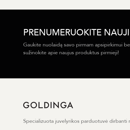
PRENUMERUOKITE NAUJI
Gaukite nuolaidą savo pirmam apsipirkimui be
sužinokite apie naujus produktus pirmieji!
Specializuota juvelyrikos parduotuvė dirbanti