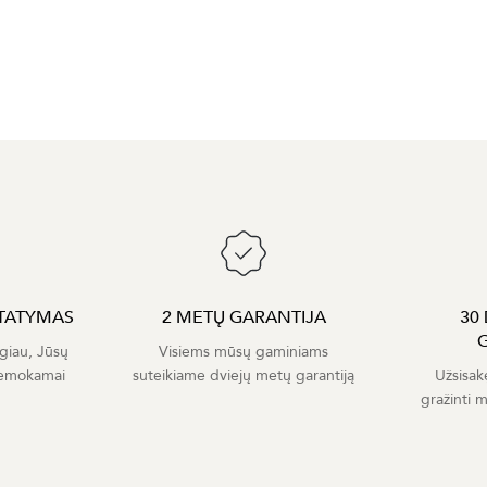
TATYMAS
2 METŲ GARANTIJA
30
giau, Jūsų
Visiems mūsų gaminiams
nemokamai
suteikiame dviejų metų garantiją
Užsisak
gražinti 