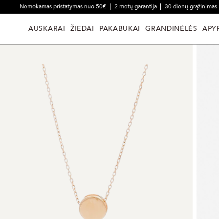
Nemokamas pristatymas nuo 50€
2 metų garantija
30 dienų grąžinimas
AUSKARAI
ŽIEDAI
PAKABUKAI
GRANDINĖLĖS
APY