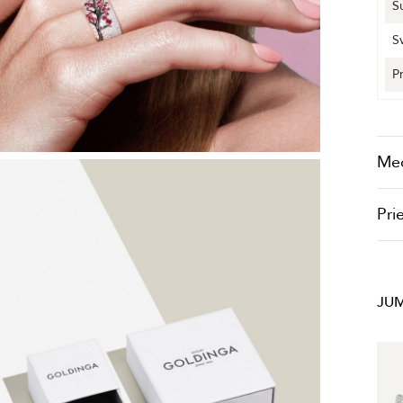
S
S
P
Me
Pri
JUM