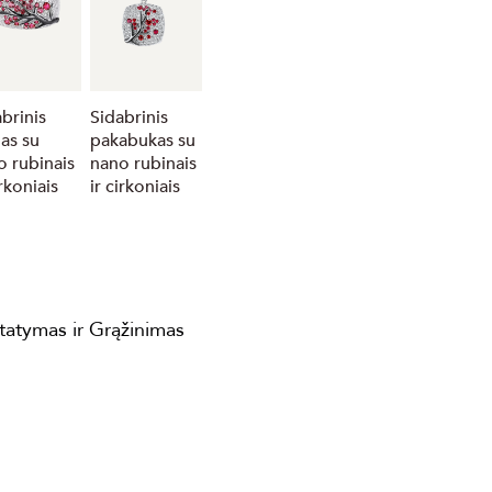
brinis
Sidabrinis
das su
pakabukas su
o rubinais
nano rubinais
irkoniais
ir cirkoniais
statymas ir Grąžinimas