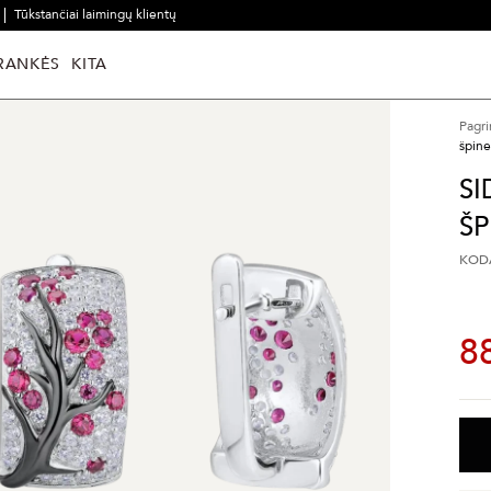
Tūkstančiai laimingų klientų
RANKĖS
KITA
Pagri
špinel
SI
ŠP
KODA
8