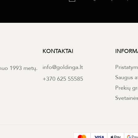
KONTAKTAI
INFORM
info@goldinga.lt
Pristaty
 nuo 1993 metų.
Saugus a
+370 625 55585
Prekių gr
Svetainė