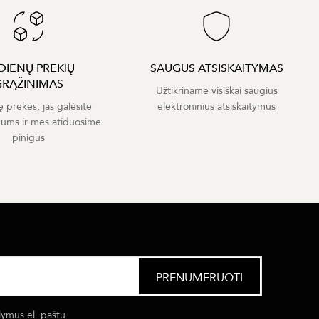
 DIENŲ PREKIŲ
SAUGUS ATSISKAITYMAS
GRĄŽINIMAS
Užtikriname visiškai saugius
ę prekes, jas galėsite
elektroninius atsiskaitymus
mums ir mes atiduosime
pinigus
lymus el. paštu.