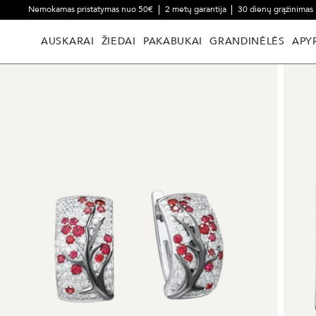
Nemokamas pristatymas nuo 50€
2 metų garantija
30 dienų grąžinimas
AUSKARAI
ŽIEDAI
PAKABUKAI
GRANDINĖLĖS
APY