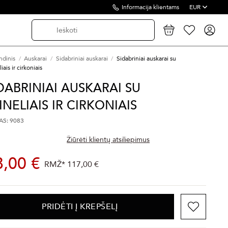
Informacija klientams
EUR
ndinis
Auskarai
Sidabriniai auskarai
Sidabriniai auskarai su
iais ir cirkoniais
DABRINIAI AUSKARAI SU
INELIAIS IR CIRKONIAIS
S: 9083
Žiūrėti klientų atsiliepimus
8,00 €
RMŽ*
117,00 €
PRIDĖTI Į KREPŠELĮ