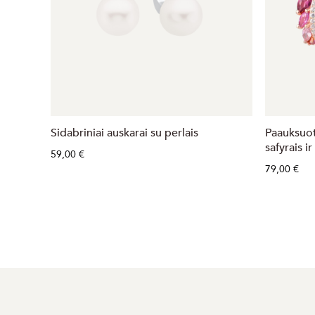
Sidabriniai auskarai su perlais
Paauksuot
safyrais ir
59,00 €
79,00 €