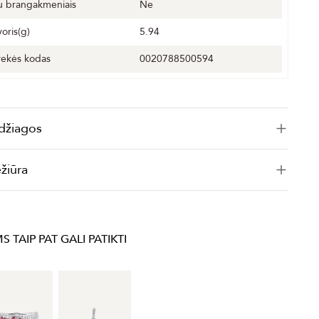
u brangakmeniais
Ne
voris(g)
5.94
rekės kodas
0020788500594
džiagos
ežiūra
S TAIP PAT GALI PATIKTI