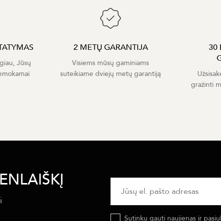
TATYMAS
2 METŲ GARANTIJA
30
giau, Jūsų
Visiems mūsų gaminiams
nemokamai
suteikiame dviejų metų garantiją
Užsisak
gražinti 
ENLAIŠKĮ
i
Sutinku gauti naujienas ir pasiu