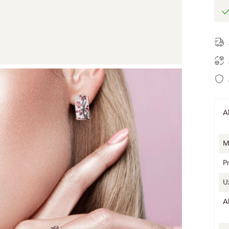
A
M
P
U
A