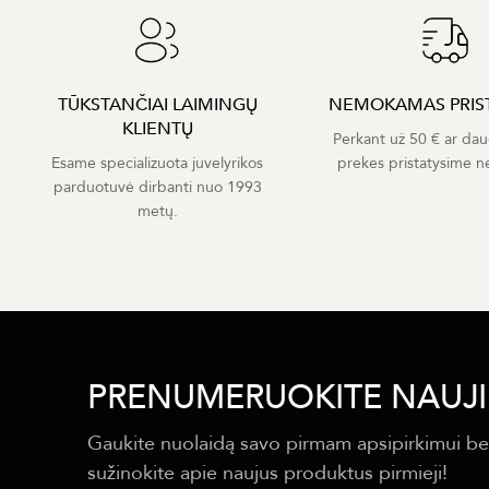
TŪKSTANČIAI LAIMINGŲ
NEMOKAMAS PRIS
KLIENTŲ
Perkant už 50 € ar dau
Esame specializuota juvelyrikos
prekes pristatysime 
parduotuvė dirbanti nuo 1993
metų.
PRENUMERUOKITE NAUJI
Gaukite nuolaidą savo pirmam apsipirkimui be
sužinokite apie naujus produktus pirmieji!