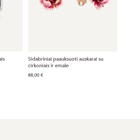
ais
Sidabriniai paauksuoti auskarai su
Sidabrin
cirkoniais ir emale
špinelia
88,00 €
88,00 €