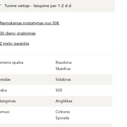
Turime vietoje - Išsiųsime per 1-2 d.d.
Nemokamas pristatymas nuo 50€
30 dienų grąžinimas
2 metų garantija
kmens spalva
Raudona
Skaidrus
etalas
Sidabras
raba
925
žsegimas
Angliškas
kmuo
Cirkonis
Špinelis