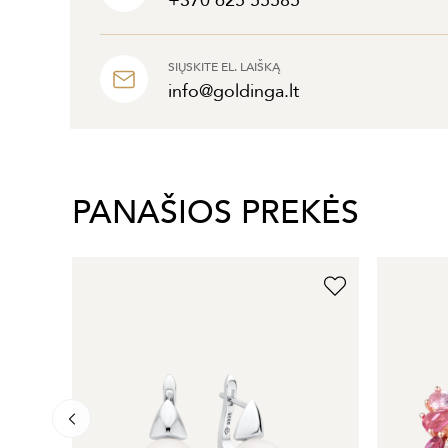
+370 625 55585
SIŲSKITE EL. LAIŠKĄ
info@goldinga.lt
PANAŠIOS PREKĖS