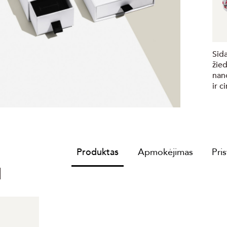
Sida
žie
nan
ir c
Produktas
Apmokėjimas
Pri
I