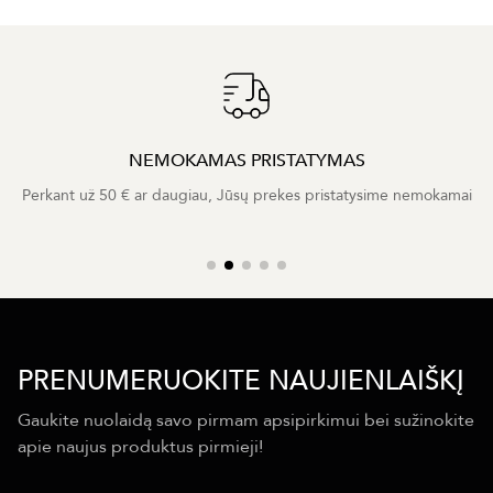
NEMOKAMAS PRISTATYMAS
Perkant už 50 € ar daugiau, Jūsų prekes pristatysime nemokamai
PRENUMERUOKITE NAUJIENLAIŠKĮ
Gaukite nuolaidą savo pirmam apsipirkimui bei sužinokite
apie naujus produktus pirmieji!