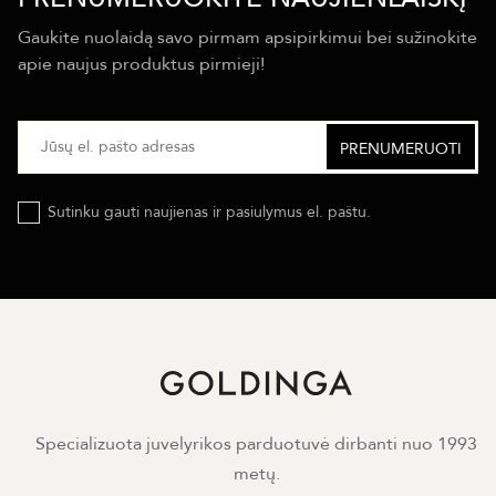
Gaukite nuolaidą savo pirmam apsipirkimui bei sužinokite
apie naujus produktus pirmieji!
Sutinku gauti naujienas ir pasiulymus el. paštu.
Specializuota juvelyrikos parduotuvė dirbanti nuo 1993
metų.