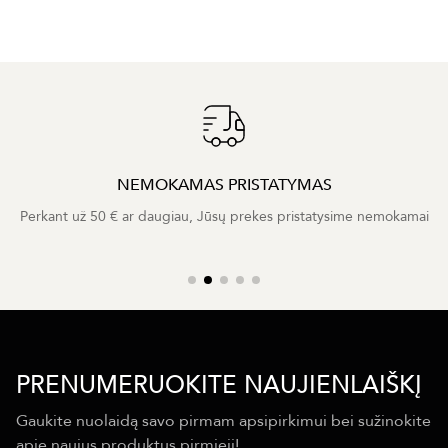
NEMOKAMAS PRISTATYMAS
Perkant už 50 € ar daugiau, Jūsų prekes pristatysime nemokamai
PRENUMERUOKITE NAUJIENLAIŠKĮ
Gaukite nuolaidą savo pirmam apsipirkimui bei sužinokite
apie naujus produktus pirmieji!