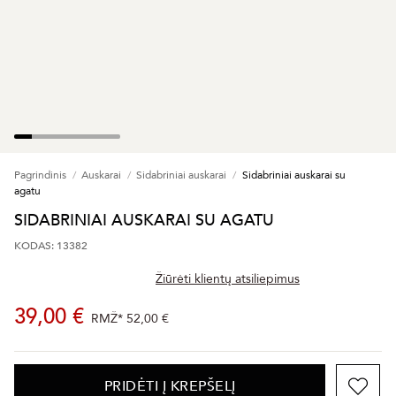
Pagrindinis
Auskarai
Sidabriniai auskarai
Sidabriniai auskarai su
agatu
SIDABRINIAI AUSKARAI SU AGATU
KODAS: 13382
Žiūrėti klientų atsiliepimus
39,00 €
RMŽ*
52,00 €
PRIDĖTI Į KREPŠELĮ