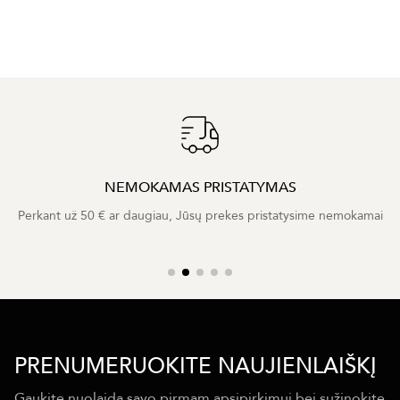
NEMOKAMAS PRISTATYMAS
Perkant už 50 € ar daugiau, Jūsų prekes pristatysime nemokamai
PRENUMERUOKITE NAUJIENLAIŠKĮ
Gaukite nuolaidą savo pirmam apsipirkimui bei sužinokite