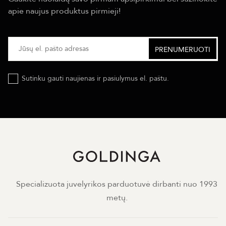
apie naujus produktus pirmieji!
Sutinku gauti naujienas ir pasiulymus el. paštu.
Specializuota juvelyrikos parduotuvė dirbanti nuo 1993
metų.