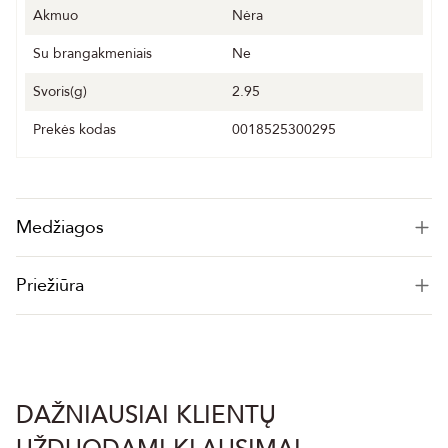
Akmuo
Nėra
Su brangakmeniais
Ne
Svoris(g)
2.95
Prekės kodas
0018525300295
Medžiagos
Priežiūra
DAŽNIAUSIAI KLIENTŲ