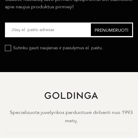
apie naujus produktus pirmieji!
Sutinku gauti naujienas ir pasiulymus el. paštu.
Specializuota juvelyrikos parduotuvė dirbanti nuo 1993
metų.