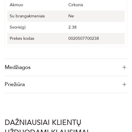
Akmuo
Cirkonis
Su brangakmeniais
Ne
Svoris(g)
2.38
Prekės kodas
0020507700238
Medžiagos
Priežiūra
DAŽNIAUSIAI KLIENTŲ