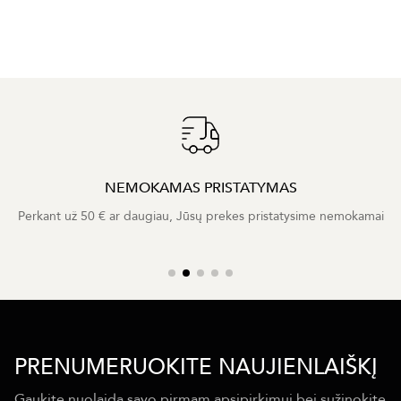
NEMOKAMAS PRISTATYMAS
Perkant už 50 € ar daugiau, Jūsų prekes pristatysime nemokamai
PRENUMERUOKITE NAUJIENLAIŠKĮ
Gaukite nuolaidą savo pirmam apsipirkimui bei sužinokite