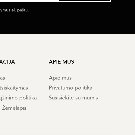
lymus el. paštu.
ACIJA
APIE MUS
mas
Apie mus
tsiskaitymas
Privatumo politika
ąžinimo politika
Susisiekite su mumis
s Žemėlapis