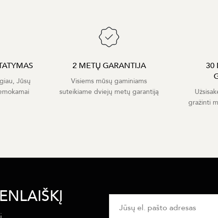
TATYMAS
2 METŲ GARANTIJA
30
giau, Jūsų
Visiems mūsų gaminiams
nemokamai
suteikiame dviejų metų garantiją
Užsisak
gražinti 
ENLAIŠKĮ
i