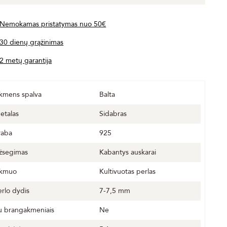
Nemokamas pristatymas nuo 50€
30 dienų grąžinimas
2 metų garantija
kmens spalva
Balta
etalas
Sidabras
raba
925
žsegimas
Kabantys auskarai
kmuo
Kultivuotas perlas
erlo dydis
7-7,5 mm
u brangakmeniais
Ne