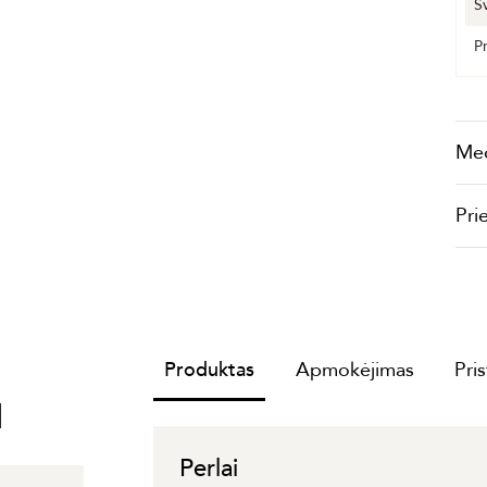
S
P
Me
Pri
Produktas
Apmokėjimas
Pri
I
Perlai