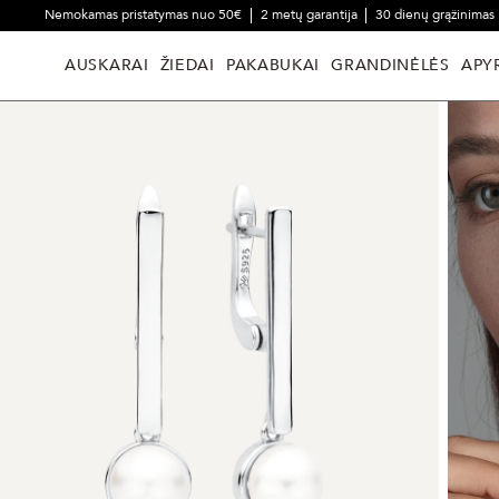
Nemokamas pristatymas nuo 50€
2 metų garantija
30 dienų grąžinimas
AUSKARAI
ŽIEDAI
PAKABUKAI
GRANDINĖLĖS
APY