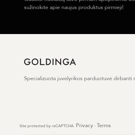
sužinokite apie naujus produktus pirmieji!
Specializuota juvelyrikos parduotuvė dirbanti
Privacy
Terms
Site protected by reCAPTCHA.
-