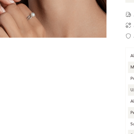
A
M
P
U
A
P
S