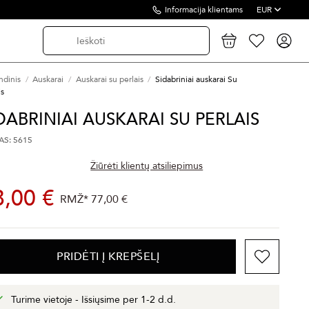
Informacija klientams
EUR
ndinis
Auskarai
Auskarai su perlais
Sidabriniai auskarai Su
is
DABRINIAI AUSKARAI SU PERLAIS
S: 5615
Žiūrėti klientų atsiliepimus
8,00 €
RMŽ*
77,00 €
PRIDĖTI Į KREPŠELĮ
Turime vietoje - Išsiųsime per 1-2 d.d.