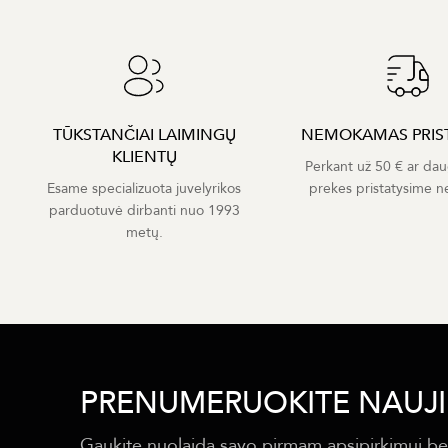
TŪKSTANČIAI LAIMINGŲ
NEMOKAMAS PRIS
KLIENTŲ
Perkant už 50 € ar dau
Esame specializuota juvelyrikos
prekes pristatysime 
parduotuvė dirbanti nuo 1993
metų.
PRENUMERUOKITE NAUJI
Gaukite nuolaidą savo pirmam apsipirkimui be