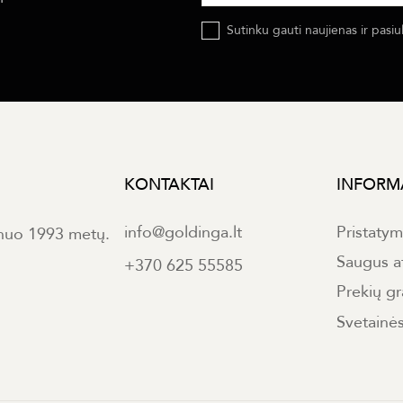
Sutinku gauti naujienas ir pasiu
KONTAKTAI
INFORM
info@goldinga.lt
Pristaty
 nuo 1993 metų.
Saugus a
+370 625 55585
Prekių gr
Svetainė