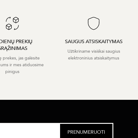
 DIENŲ PREKIŲ
SAUGUS ATSISKAITYMAS
GRĄŽINIMAS
Užtikriname visiškai saugius
ę prekes, jas galėsite
elektroninius atsiskaitymus
mums ir mes atiduosime
pinigus