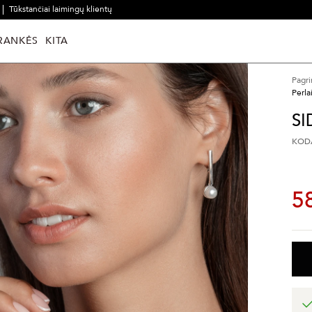
Tūkstančiai laimingų klientų
RANKĖS
KITA
Pagri
Perla
SI
KODA
5