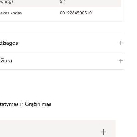
voris(g)
5.1
rekės kodas
0019284500510
džiagos
ežiūra
statymas ir Grąžinimas