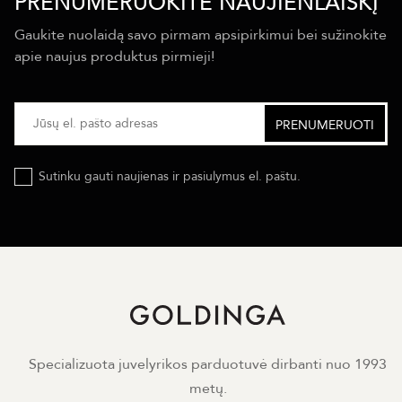
PRENUMERUOKITE NAUJIENLAIŠKĮ
Gaukite nuolaidą savo pirmam apsipirkimui bei sužinokite
apie naujus produktus pirmieji!
Sutinku gauti naujienas ir pasiulymus el. paštu.
Specializuota juvelyrikos parduotuvė dirbanti nuo 1993
metų.