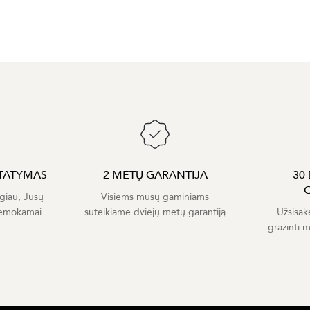
TATYMAS
2 METŲ GARANTIJA
30
giau, Jūsų
Visiems mūsų gaminiams
nemokamai
suteikiame dviejų metų garantiją
Užsisak
gražinti 