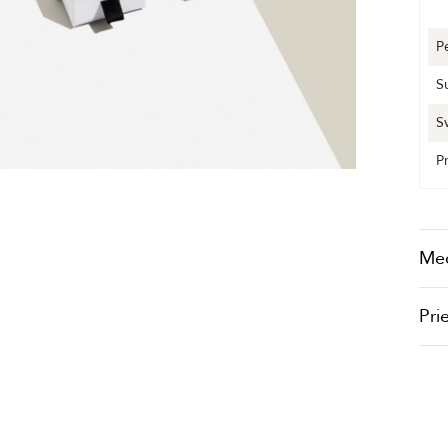
P
S
S
P
Me
Pri