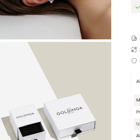
A
M
P
U
A