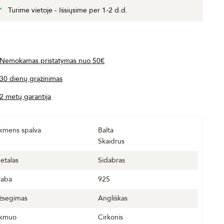
Turime vietoje - Išsiųsime per 1-2 d.d.
Nemokamas pristatymas nuo 50€
30 dienų grąžinimas
2 metų garantija
kmens spalva
Balta
Skaidrus
etalas
Sidabras
raba
925
žsegimas
Angliškas
kmuo
Cirkonis