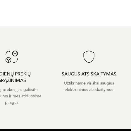
 DIENŲ PREKIŲ
SAUGUS ATSISKAITYMAS
GRĄŽINIMAS
Užtikriname visiškai saugius
ę prekes, jas galėsite
elektroninius atsiskaitymus
mums ir mes atiduosime
pinigus