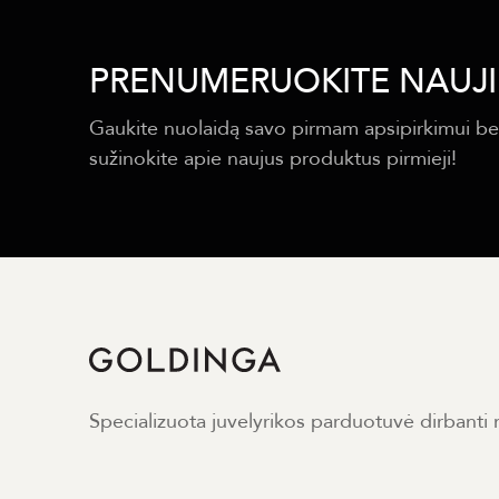
PRENUMERUOKITE NAUJI
Gaukite nuolaidą savo pirmam apsipirkimui be
sužinokite apie naujus produktus pirmieji!
Specializuota juvelyrikos parduotuvė dirbanti