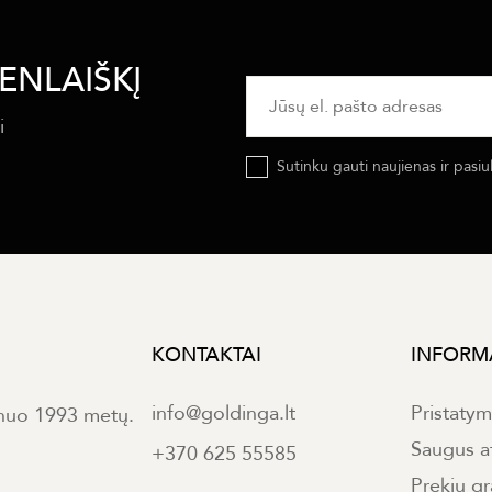
ENLAIŠKĮ
i
Sutinku gauti naujienas ir pasiu
KONTAKTAI
INFORM
info@goldinga.lt
Pristaty
 nuo 1993 metų.
Saugus a
+370 625 55585
Prekių gr