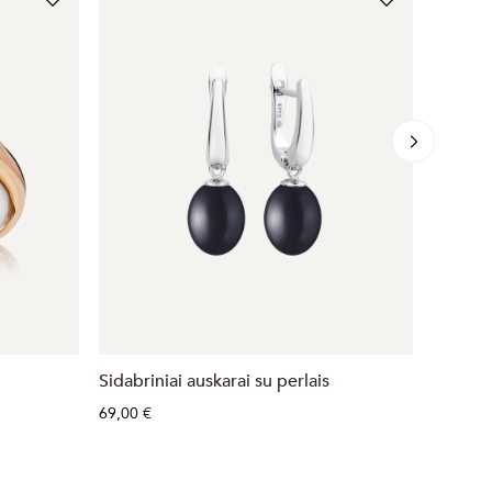
Sidabriniai auskarai su perlais
Sidabrin
Cirkoni
69,00 €
52,00 €