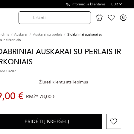
Informacija klientams
EUR
ndinis
Auskarai
Auskarai su perlais
Sidabriniai auskarai su
s ir cirkoniais
DABRINIAI AUSKARAI SU PERLAIS IR
RKONIAIS
S: 13207
Žiūrėti klientų atsiliepimus
9,00 €
RMŽ*
78,00 €
PRIDĖTI Į KREPŠELĮ