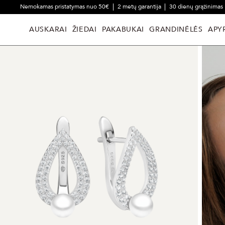
Nemokamas pristatymas nuo 50€
2 metų garantija
30 dienų grąžinimas
AUSKARAI
ŽIEDAI
PAKABUKAI
GRANDINĖLĖS
APY