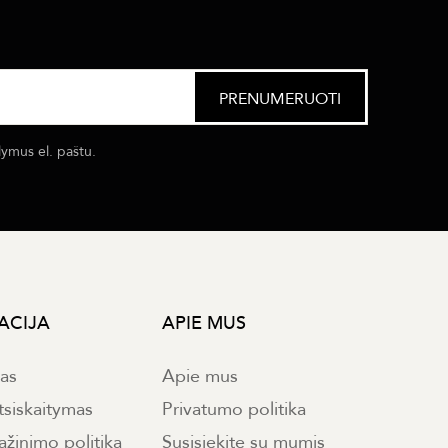
lymus el. paštu.
ACIJA
APIE MUS
mas
Apie mus
tsiskaitymas
Privatumo politika
ąžinimo politika
Susisiekite su mumis