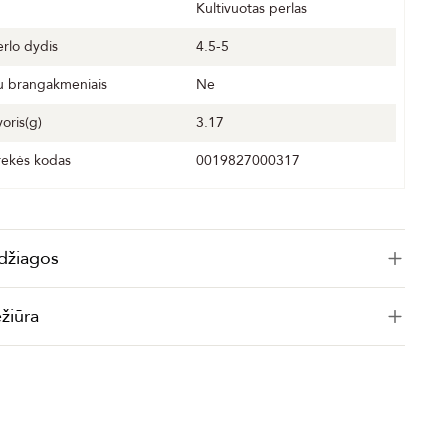
Kultivuotas perlas
erlo dydis
4.5-5
u brangakmeniais
Ne
voris(g)
3.17
rekės kodas
0019827000317
džiagos
ežiūra