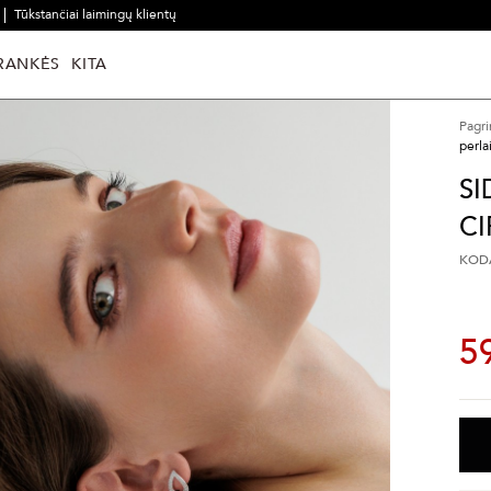
Tūkstančiai laimingų klientų
RANKĖS
KITA
Pagri
perlai
SI
CI
KODA
5