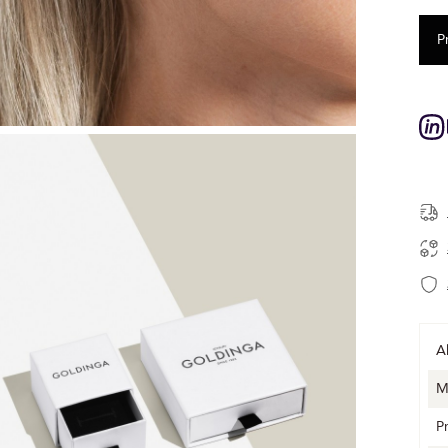
A
M
P