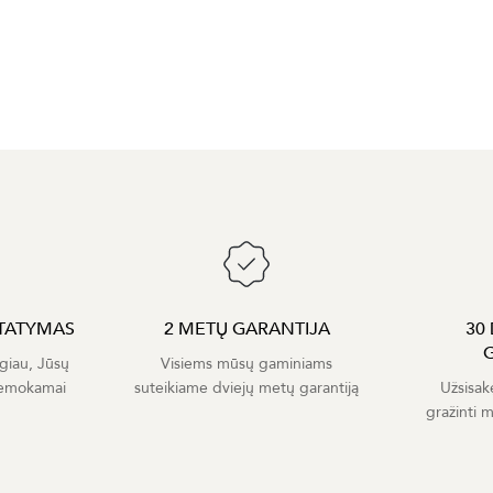
TATYMAS
2 METŲ GARANTIJA
30
giau, Jūsų
Visiems mūsų gaminiams
nemokamai
suteikiame dviejų metų garantiją
Užsisak
gražinti 