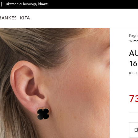
Tūkstančiai laimingų klientų
RANKĖS
KITA
Pagri
16m
AU
1
KODA
7