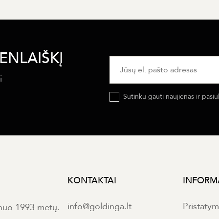
ENLAIŠKĮ
i
Sutinku gauti naujienas ir pasiu
KONTAKTAI
INFORM
info@goldinga.lt
Pristaty
 nuo 1993 metų.