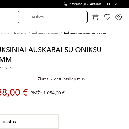
Informacija klientams
EUR
ndinis
Auskarai
Auksiniai auskarai
Auksiniai auskarai su oniksu
m
KSINIAI AUSKARAI SU ONIKSU
6MM
S: 9343
Žiūrėti klientų atsiliepimus
38,00 €
RMŽ*
1 054,00 €