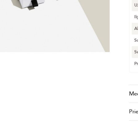
U
Il
A
S
S
P
Me
Pri