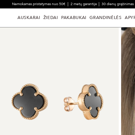
Nemokamas pristatymas nuo 50€
2 metų garantija
30 dienų grąžinimas
AUSKARAI
ŽIEDAI
PAKABUKAI
GRANDINĖLĖS
APY