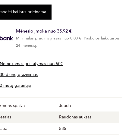
Mėnesio įmoka nuo 35.92 €
Minimalus pradinis įnašas nuo 0.00 €. Paskolos laikotarpis
24 mėnesių.
Nemokamas pristatymas nuo 50€
30 dienų grąžinimas
2 metų garantija
kmens spalva
Juoda
etalas
Raudonas auksas
raba
585