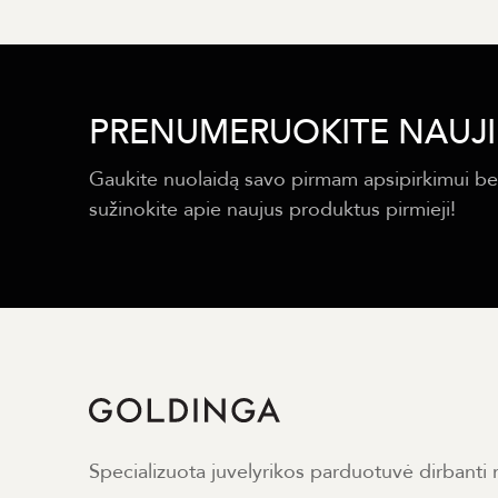
PRENUMERUOKITE NAUJI
Gaukite nuolaidą savo pirmam apsipirkimui be
sužinokite apie naujus produktus pirmieji!
Specializuota juvelyrikos parduotuvė dirbanti