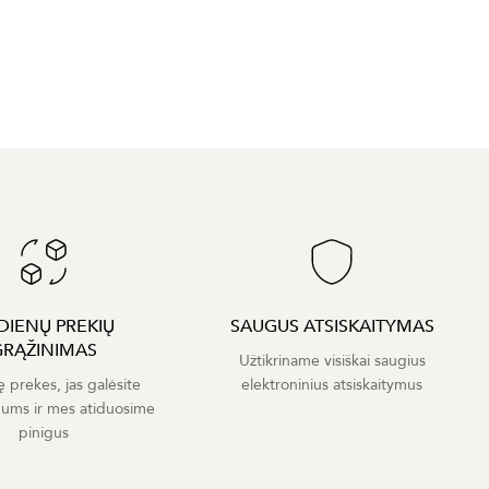
 DIENŲ PREKIŲ
SAUGUS ATSISKAITYMAS
GRĄŽINIMAS
Užtikriname visiškai saugius
ę prekes, jas galėsite
elektroninius atsiskaitymus
mums ir mes atiduosime
pinigus