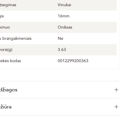
žsegimas
Vinukai
gis
16mm
kmuo
Oniksas
u brangakmeniais
Ne
voris(g)
3.63
rekės kodas
0012299200363
džiagos
ežiūra