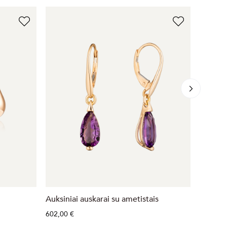
Auksiniai auskarai su ametistais
Auksini
602,00 €
288,00 