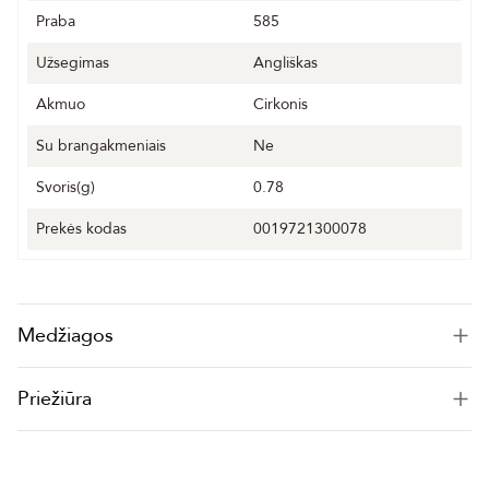
Praba
585
Užsegimas
Angliškas
Akmuo
Cirkonis
Su brangakmeniais
Ne
Svoris(g)
0.78
Prekės kodas
0019721300078
Medžiagos
Priežiūra