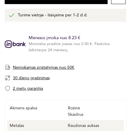
Turime vietoje - Išsiųsime per 1-2 d.d.
Mėnesio įmoka nuo 8.23 €
Minimalus pradinis įnašas nuo 0.00 €. Paskolos
laikotarpis 24 mėnesių.
Nemokamas pristatymas nuo 50€
30 dienų grąžinimas
2 metų garantija
Akmens spalva
Rožinė
Skaidrus
Metalas
Raudonas auksas