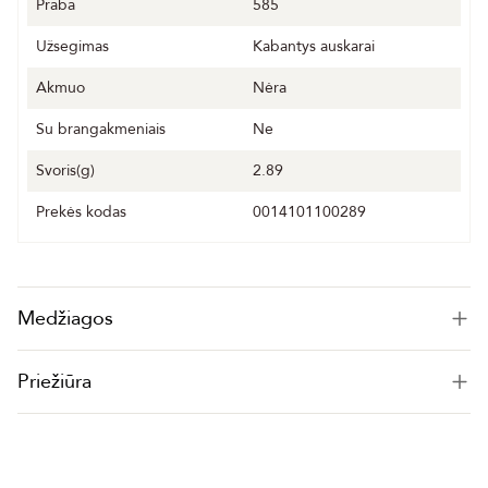
Praba
585
Užsegimas
Kabantys auskarai
Akmuo
Nėra
Su brangakmeniais
Ne
Svoris(g)
2.89
Prekės kodas
0014101100289
Medžiagos
Priežiūra