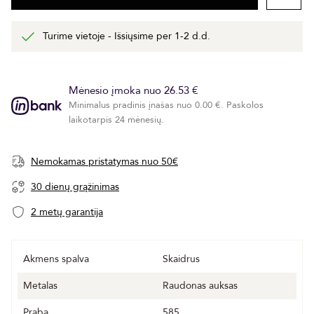
Turime vietoje - Išsiųsime per 1-2 d.d.
Mėnesio įmoka nuo 26.53 €
Minimalus pradinis įnašas nuo 0.00 €. Paskolos
laikotarpis 24 mėnesių.
Nemokamas pristatymas nuo 50€
30 dienų grąžinimas
2 metų garantija
Akmens spalva
Skaidrus
Metalas
Raudonas auksas
Praba
585