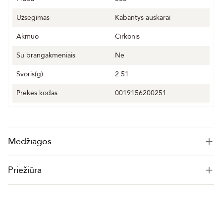
Užsegimas
Kabantys auskarai
Akmuo
Cirkonis
Su brangakmeniais
Ne
Svoris(g)
2.51
Prekės kodas
0019156200251
Medžiagos
Priežiūra