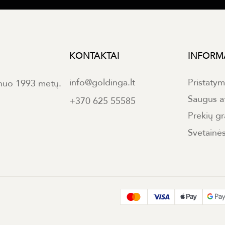
KONTAKTAI
INFORM
info@goldinga.lt
Pristaty
 nuo 1993 metų.
Saugus a
+370 625 55585
Prekių gr
Svetainė