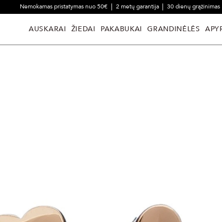
Nemokamas pristatymas nuo 50€
2 metų garantija
30 dienų grąžinimas
AUSKARAI
ŽIEDAI
PAKABUKAI
GRANDINĖLĖS
APY