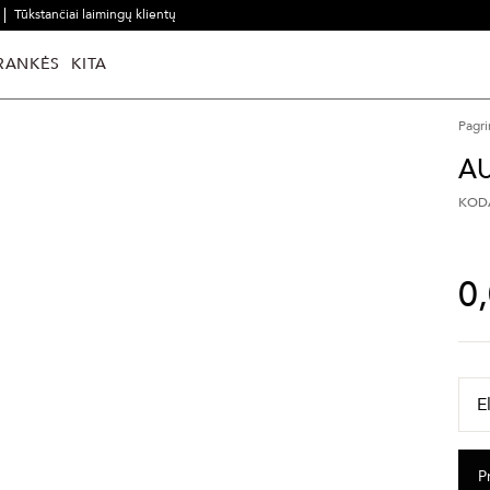
Tūkstančiai laimingų klientų
RANKĖS
KITA
Pagri
AU
KODA
0