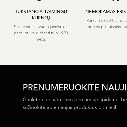
TŪKSTANČIAI LAIMINGŲ
NEMOKAMAS PRIS
KLIENTŲ
Perkant už 50 € ar dau
Esame specializuota juvelyrikos
prekes pristatysime 
parduotuvė dirbanti nuo 1993
metų.
PRENUMERUOKITE NAUJI
Gaukite nuolaidą savo pirmam apsipirkimui be
sužinokite apie naujus produktus pirmieji!