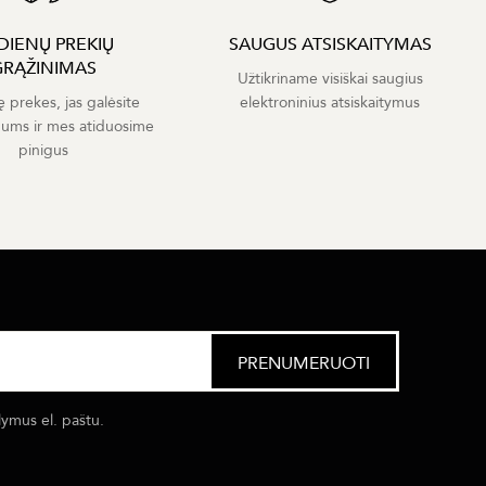
 DIENŲ PREKIŲ
SAUGUS ATSISKAITYMAS
GRĄŽINIMAS
Užtikriname visiškai saugius
ę prekes, jas galėsite
elektroninius atsiskaitymus
mums ir mes atiduosime
pinigus
lymus el. paštu.