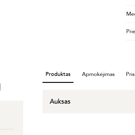
Me
Pri
Produktas
Apmokėjimas
Pri
I
Auksas