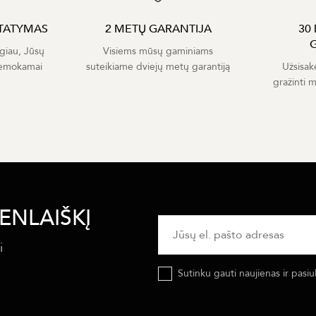
TATYMAS
2 METŲ GARANTIJA
30
giau, Jūsų
Visiems mūsų gaminiams
nemokamai
suteikiame dviejų metų garantiją
Užsisak
gražinti 
ENLAIŠKĮ
i
Sutinku gauti naujienas ir pasiu