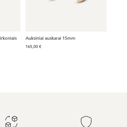
irkoniais
Auksiniai auskarai 15mm
Auksini
165,00 €
477,00 