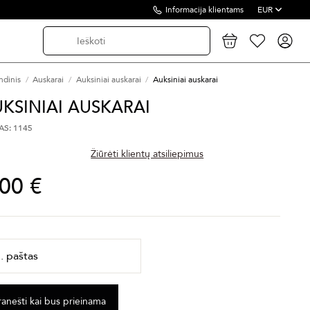
Informacija klientams
EUR
ndinis
Auskarai
Auksiniai auskarai
Auksiniai auskarai
KSINIAI AUSKARAI
S: 1145
Žiūrėti klientų atsiliepimus
,00 €