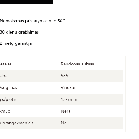
Nemokamas pristatymas nuo 50€
30 dienų grąžinimas
2 metų garantija
etalas
Raudonas auksas
raba
585
žsegimas
Vinukai
gis/plotis
13/7mm
kmuo
Nėra
u brangakmeniais
Ne