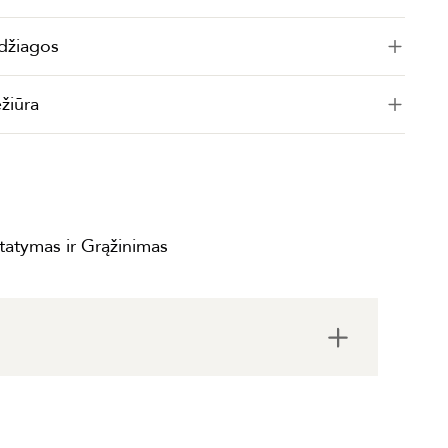
džiagos
ežiūra
statymas ir Grąžinimas