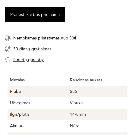
Nemokamas pristatymas nuo 50€
30 dienų grąžinimas
2 metų garantija
Metalas
Raudonas auksas
Praba
585
Užsegimas
Vinukai
Ilgis/plotis
14/8mm
Akmuo
Nėra