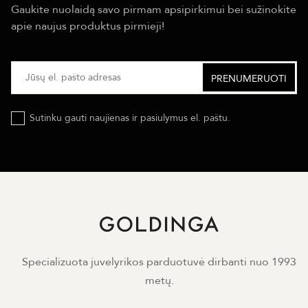
Gaukite nuolaidą savo pirmam apsipirkimui bei sužinokite
apie naujus produktus pirmieji!
Sutinku gauti naujienas ir pasiulymus el. paštu.
Specializuota juvelyrikos parduotuvė dirbanti nuo 1993
metų.