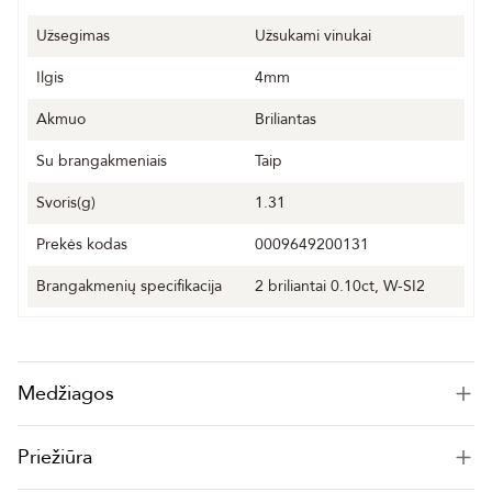
Užsegimas
Užsukami vinukai
Ilgis
4mm
Akmuo
Briliantas
Su brangakmeniais
Taip
Svoris(g)
1.31
Prekės kodas
0009649200131
Brangakmenių specifikacija
2 briliantai 0.10ct, W-SI2
Medžiagos
Priežiūra