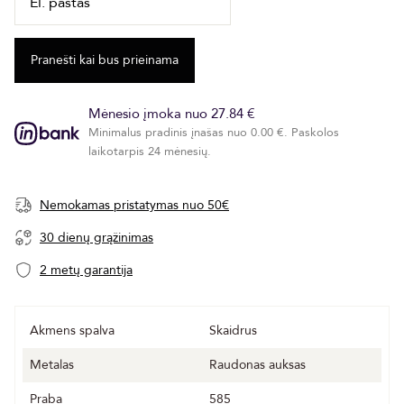
Mėnesio įmoka nuo 27.84 €
Minimalus pradinis įnašas nuo 0.00 €. Paskolos
laikotarpis 24 mėnesių.
Nemokamas pristatymas nuo 50€
30 dienų grąžinimas
2 metų garantija
Akmens spalva
Skaidrus
Metalas
Raudonas auksas
Praba
585