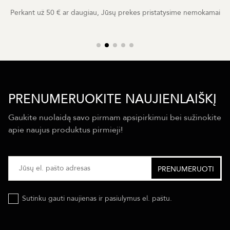
Perkant už 50 € ar daugiau, Jūsų prekes pristatysime nemokamai
PRENUMERUOKITE NAUJIENLAIŠKĮ
Gaukite nuolaidą savo pirmam apsipirkimui bei sužinokite
apie naujus produktus pirmieji!
Sutinku gauti naujienas ir pasiulymus el. paštu.