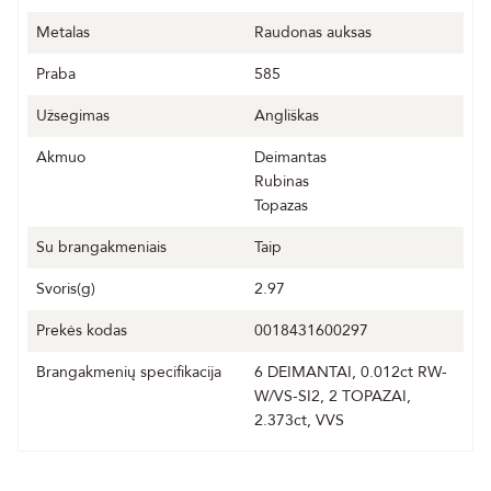
Metalas
Raudonas auksas
Praba
585
Užsegimas
Angliškas
Akmuo
Deimantas
Rubinas
Topazas
Su brangakmeniais
Taip
Svoris(g)
2.97
Prekės kodas
0018431600297
Brangakmenių specifikacija
6 DEIMANTAI, 0.012ct RW-
W/VS-SI2, 2 TOPAZAI,
2.373ct, VVS