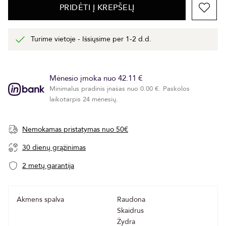
PRIDĖTI Į KREPŠELĮ
Turime vietoje - Išsiųsime per 1-2 d.d.
Mėnesio įmoka nuo 42.11 €
Minimalus pradinis įnašas nuo 0.00 €. Paskolos
laikotarpis 24 mėnesių.
Nemokamas pristatymas nuo 50€
30 dienų grąžinimas
2 metų garantija
Akmens spalva
Raudona
Skaidrus
Žydra