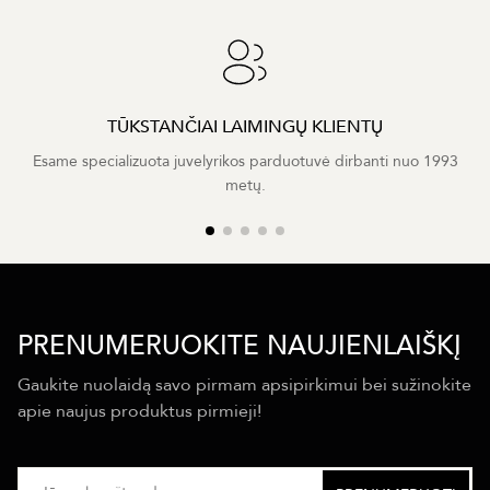
TŪKSTANČIAI LAIMINGŲ KLIENTŲ
Esame specializuota juvelyrikos parduotuvė dirbanti nuo 1993
metų.
PRENUMERUOKITE NAUJIENLAIŠKĮ
Gaukite nuolaidą savo pirmam apsipirkimui bei sužinokite
apie naujus produktus pirmieji!