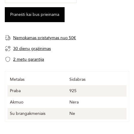
Nemokamas pristatymas nuo 50€
30 dienų grąžinimas
2 metų garantija
Metalas
Sidabras
Praba
925
Akmuo
Nėra
Su brangakmeniais
Ne