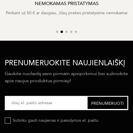
NEMOKAMAS PRISTATYMAS
Perkant už 50 € ar daugiau, Jūsų prekes pristatysime nemokamai
PRENUMERUOKITE NAUJIENLAIŠKĮ
Gaukite nuolaidą savo pirmam apsipirkimui bei sužinokite
apie naujus produktus pirmieji!
Sutinku gauti naujienas ir pasiulymus el. paštu.