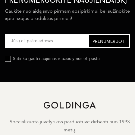
PRENUMERUOKITE NAUJIENLAIŠKĮ
Gaukite nuolaidą savo pirmam apsipirkimui bei sužinokite
apie naujus produktus pirmieji!
Sutinku gauti naujienas ir pasiulymus el. paštu.
Specializuota juvelyrikos parduotuvė dirbanti nuo 1993
metų.