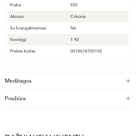
Praba
925
Akmuo
Cirkonis
Su brangakmeniais
Ne
Svoris(g)
1.92
Prekės kodas
0018618700192
Medžiagos
Priežiūra