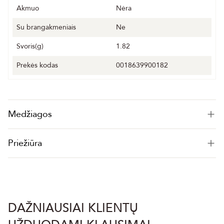
Akmuo
Nėra
Su brangakmeniais
Ne
Svoris(g)
1.82
Prekės kodas
0018639900182
Medžiagos
Priežiūra
DAŽNIAUSIAI KLIENTŲ