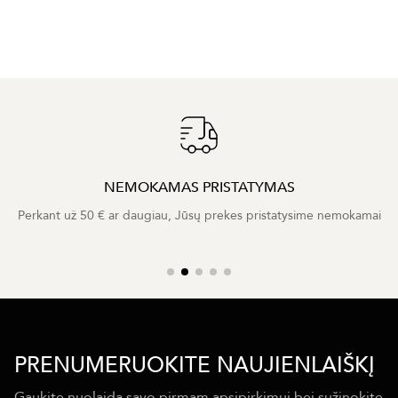
NEMOKAMAS PRISTATYMAS
Perkant už 50 € ar daugiau, Jūsų prekes pristatysime nemokamai
PRENUMERUOKITE NAUJIENLAIŠKĮ
Gaukite nuolaidą savo pirmam apsipirkimui bei sužinokite