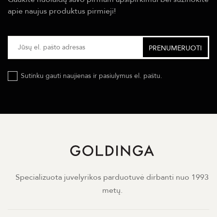
apie naujus produktus pirmieji!
Sutinku gauti naujienas ir pasiulymus el. paštu.
Specializuota juvelyrikos parduotuvė dirbanti nuo 1993
metų.