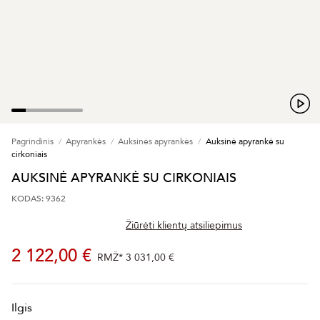
Pagrindinis
Apyrankės
Auksinės apyrankės
Auksinė apyrankė su
cirkoniais
AUKSINĖ APYRANKĖ SU CIRKONIAIS
KODAS: 9362
Žiūrėti klientų atsiliepimus
2 122,00 €
RMŽ*
3 031,00 €
Ilgis