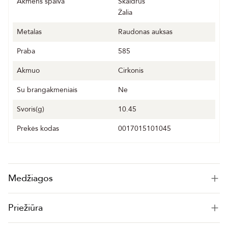
Akmens spalva
Skaidrus
Žalia
Metalas
Raudonas auksas
Praba
585
Akmuo
Cirkonis
Su brangakmeniais
Ne
Svoris(g)
10.45
Prekės kodas
0017015101045
Medžiagos
Priežiūra