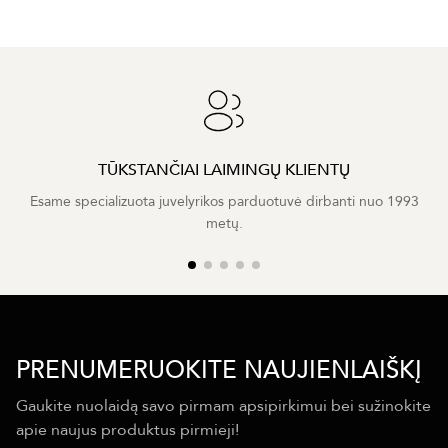
TŪKSTANČIAI LAIMINGŲ KLIENTŲ
Esame specializuota juvelyrikos parduotuvė dirbanti nuo 1993
metų.
PRENUMERUOKITE NAUJIENLAIŠKĮ
Gaukite nuolaidą savo pirmam apsipirkimui bei sužinokite
apie naujus produktus pirmieji!