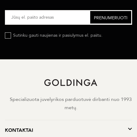
Sutinku gauti naujienas ir pasiulymus el. paštu.
Specializuota juvelyrikos parduotuvė dirbanti nuo 1993
metų.
KONTAKTAI