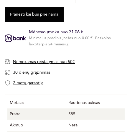
Mėnesio įmoka nuo 31.06 €
Minimalus pradinis įnašas nuo 0.00 €. Paskolos
laikotarpis 24 mėnesių.
Nemokamas pristatymas nuo 50€
30 dienų grąžinimas
2 metų garantija
Metalas
Raudonas auksas
Praba
585
Akmuo
Nėra