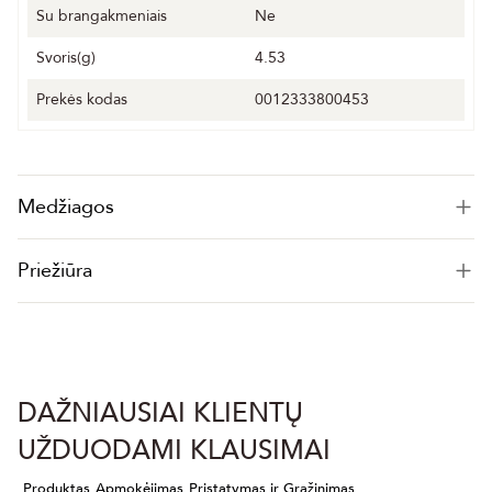
Su brangakmeniais
Ne
Svoris(g)
4.53
Prekės kodas
0012333800453
Medžiagos
Priežiūra
DAŽNIAUSIAI KLIENTŲ
UŽDUODAMI KLAUSIMAI
Produktas
Apmokėjimas
Pristatymas ir Grąžinimas