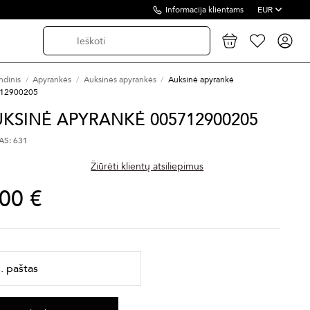
Informacija klientams
EUR
ndinis
Apyrankės
Auksinės apyrankės
Auksinė apyrankė
12900205
KSINĖ APYRANKĖ 005712900205
S: 631
Žiūrėti klientų atsiliepimus
,00 €