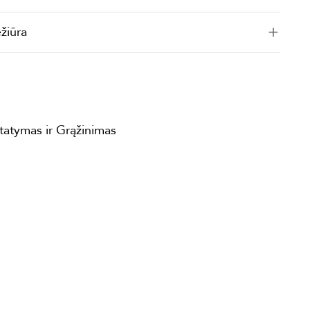
ežiūra
statymas ir Grąžinimas