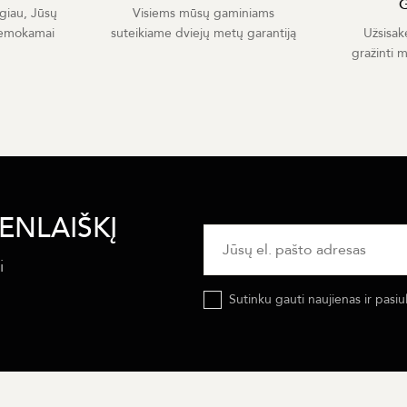
giau, Jūsų
Visiems mūsų gaminiams
nemokamai
suteikiame dviejų metų garantiją
Užsisak
gražinti 
ENLAIŠKĮ
i
Sutinku gauti naujienas ir pasiu