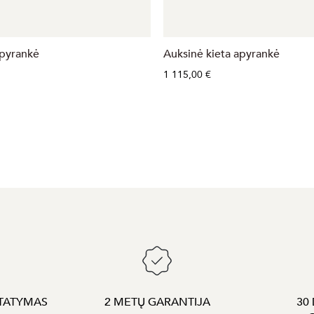
Išparduota
pyrankė
Auksinė kieta apyrankė
1 115,00 €
TATYMAS
2 METŲ GARANTIJA
30