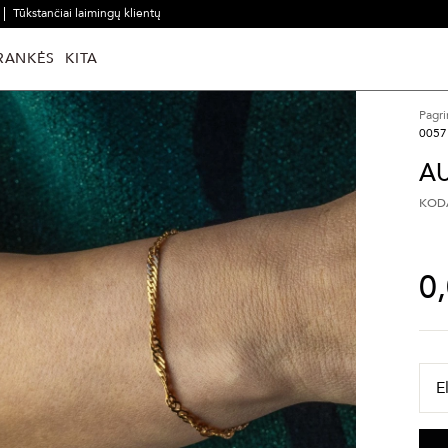
Tūkstančiai laimingų klientų
RANKĖS
KITA
Pagri
0057
AU
KODA
0