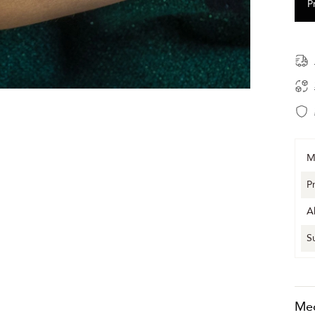
M
P
A
S
Me