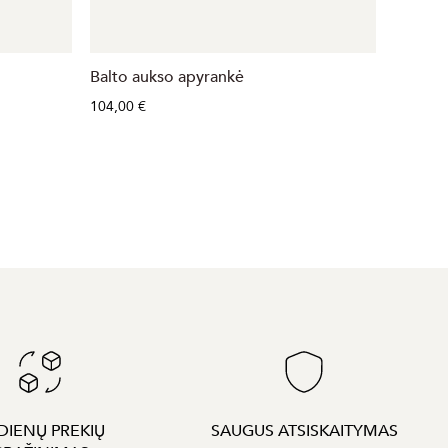
Balto aukso apyrankė
Auksin
104,00 €
164,00 
 DIENŲ PREKIŲ
SAUGUS ATSISKAITYMAS