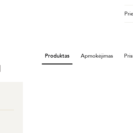
Pri
Produktas
Apmokėjimas
Pri
I