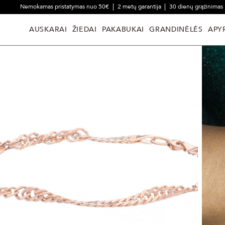
Nemokamas pristatymas nuo 50€
2 metų garantija
30 dienų grąžinimas
AUSKARAI
ŽIEDAI
PAKABUKAI
GRANDINĖLĖS
APY