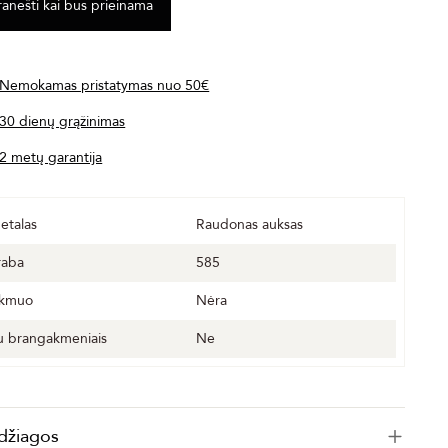
Nemokamas pristatymas nuo 50€
30 dienų grąžinimas
2 metų garantija
etalas
Raudonas auksas
raba
585
kmuo
Nėra
u brangakmeniais
Ne
džiagos