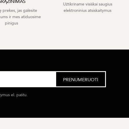
GRĄŽINIMAS
Užtikriname visiškai saugius
ę prekes, jas galėsite
elektroninius atsiskaitymus
mums ir mes atiduosime
pinigus
lymus el. paštu.