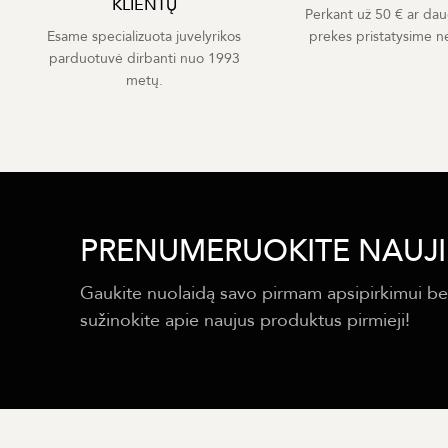
KLIENTŲ
Perkant už 50 € ar dau
Esame specializuota juvelyrikos
prekes pristatysime 
parduotuvė dirbanti nuo 1993
metų.
PRENUMERUOKITE NAUJI
Gaukite nuolaidą savo pirmam apsipirkimui be
sužinokite apie naujus produktus pirmieji!