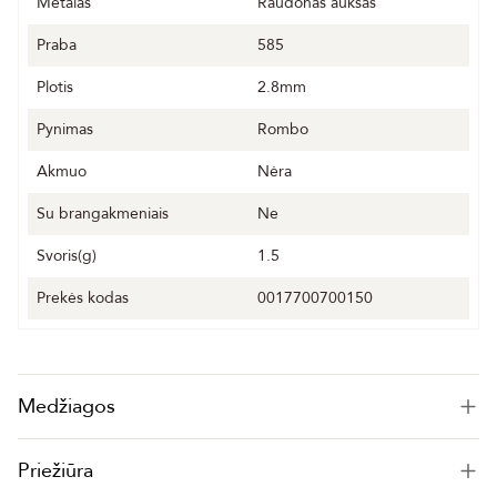
Metalas
Raudonas auksas
Praba
585
Plotis
2.8mm
Pynimas
Rombo
Akmuo
Nėra
Su brangakmeniais
Ne
Svoris(g)
1.5
Prekės kodas
0017700700150
Medžiagos
Priežiūra