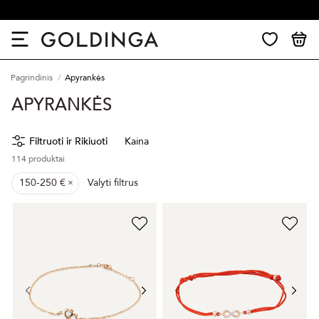
30 dienų grąžinimas
Pagrindinis
Apyrankės
APYRANKĖS
Filtruoti ir Rikiuoti
Kaina
114
produktai
150-250 €
Valyti filtrus