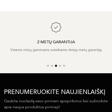
2 METŲ GARANTIJA
Visiems mūsų gaminiams suteikiame dviejų metų garantiją
PRENUMERUOKITE NAUJIENLAIŠKĮ
Gaukite nuolaidą savo pirmam apsipirkimui bei sužinokite
apie naujus produktus pirmieji!